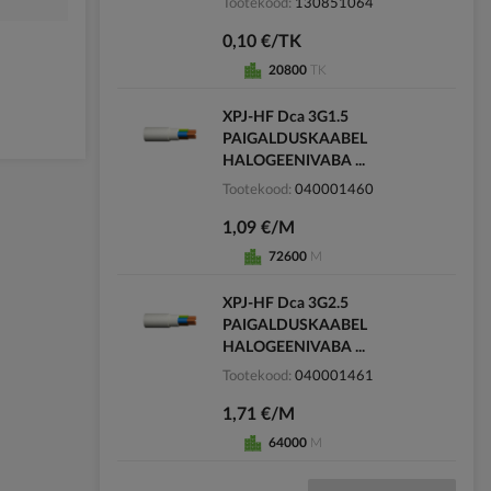
Tootekood
130851064
0,10 €/TK
20800
TK
XPJ-HF Dca 3G1.5
PAIGALDUSKAABEL
HALOGEENIVABA ...
Tootekood
040001460
1,09 €/M
72600
M
XPJ-HF Dca 3G2.5
PAIGALDUSKAABEL
HALOGEENIVABA ...
Tootekood
040001461
1,71 €/M
64000
M