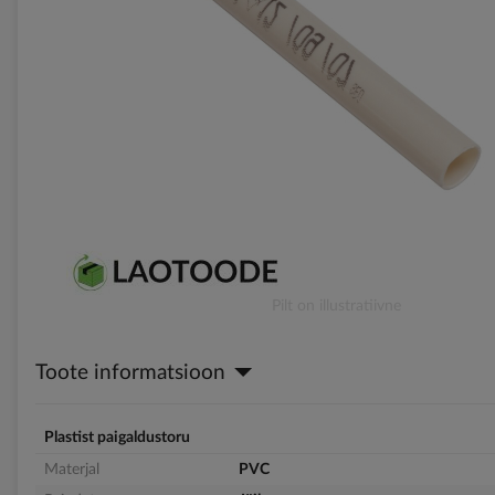
gallery
Skip
Pilt on illustratiivne
to
the
Toote informatsioon
beginning
of
the
images
Plastist paigaldustoru
gallery
Materjal
PVC