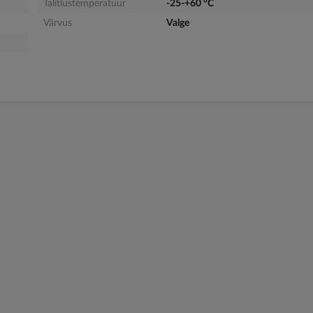
Talitlustemperatuur
-25-+60 °C
Värvus
Valge