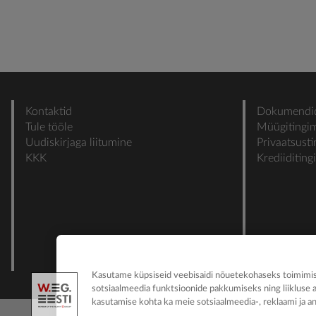
Kontaktid
Dokumendi
Tule tööle
Müügitingi
Uudiskirjaga liitumine
Privaatsust
KKK
Krediiditin
Kasutame küpsiseid veebisaidi nõuetekohaseks toimimise
sotsiaalmeedia funktsioonide pakkumiseks ning liikluse 
kasutamise kohta ka meie sotsiaalmeedia-, reklaami ja an