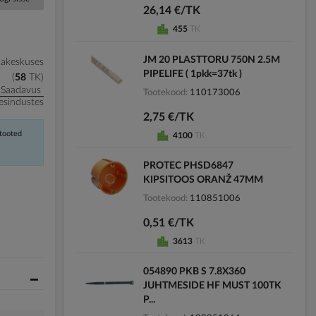
26,14 €/TK
455
TK
JM 20 PLASTTORU 750N 2.5M
kakeskuses
PIPELIFE ( 1pkk=37tk )
58
TK
Saadavus
Tootekood
110173006
esindustes
2,75 €/TK
 tooted
4100
TK
PROTEC PHSD6847
KIPSITOOS ORANŽ 47MM
Tootekood
110851006
0,51 €/TK
3613
TK
054890 PKB S 7.8X360
JUHTMESIDE HF MUST 100TK
P...