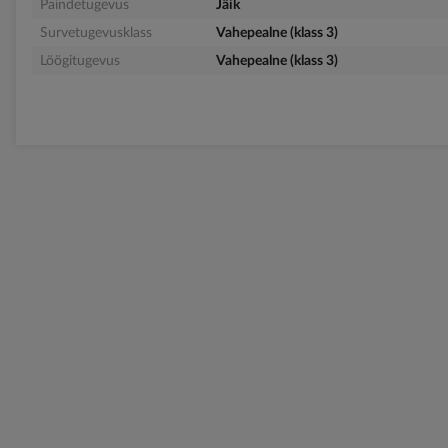
Paindetugevus
Jäik
Survetugevusklass
Vahepealne (klass 3)
Löögitugevus
Vahepealne (klass 3)