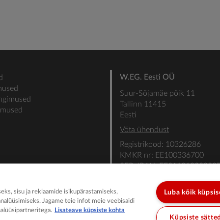
W.EG. Eesti OÜ
d
mused
Suur-Sõjamäe põik 11
ingimused
Tallinn 11415
gimused
Eesti
Võta ühendust
Registrikood: 10326286
KMKR nr: EE100336700
SEB: IBAN: EE31101022000
SWIFT: EEUHEE2X
ks, sisu ja reklaamide isikupärastamiseks,
Luba kõik küpsi
analüüsimiseks. Jagame teie infot meie veebisaidi
alüüsipartneritega.
Lisateave küpsiste kohta
Küpsiste sätte