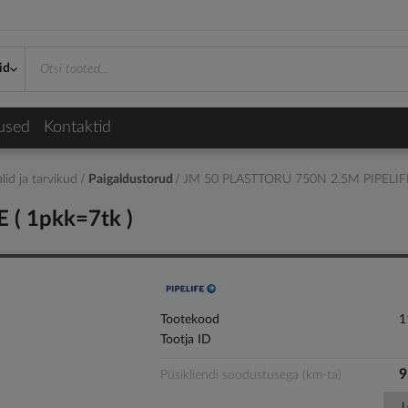
id
used
Kontaktid
lid ja tarvikud
Paigaldustorud
JM 50 PLASTTORU 750N 2.5M PIPELIFE 
( 1pkk=7tk )
Tootekood
1
Tootja ID
9
Püsikliendi soodustusega (km-ta)
L