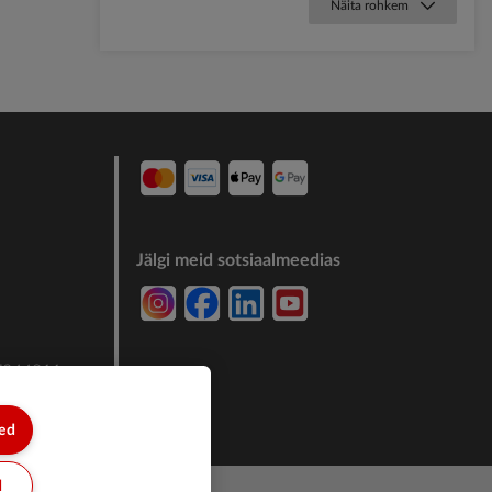
Näita rohkem
Jälgi meid sotsiaalmeedias
7244011
sed
d