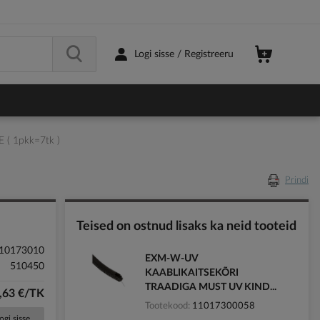
Logi sisse / Registreeru
( 1pkk=7tk )
Prindi
Teised on ostnud lisaks ka neid tooteid
10173010
EXM-W-UV
510450
KAABLIKAITSEKÕRI
TRAADIGA MUST UV KIND...
,63 €/TK
Tootekood
11017300058
ogi sisse