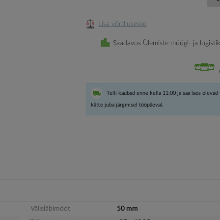
Lisa võrdlusesse
Saadavus Ülemiste müügi- ja logisti
Telli kaubad enne kella 11:00 ja saa laos olevad
kätte juba järgmisel tööpäeval.
Välisläbimõõt
50 mm