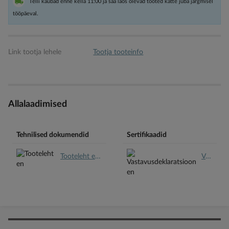
Telli kaubad enne kella 11:00 ja saa laos olevad tooted kätte juba järgmisel
tööpäeval.
Link tootja lehele
Tootja tooteinfo
Allalaadimised
Tehnilised dokumendid
Sertifikaadid
Tooteleht en.pdf
Vastavusdeklaratsioon en.pdf