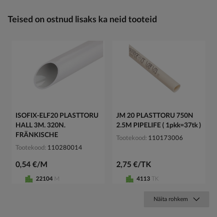
Teised on ostnud lisaks ka neid tooteid
ISOFIX-ELF20 PLASTTORU
JM 20 PLASTTORU 750N
HALL 3M. 320N.
2.5M PIPELIFE ( 1pkk=37tk )
FRÄNKISCHE
Tootekood
110173006
Tootekood
110280014
0,54 €/M
2,75 €/TK
22104
M
4113
TK
Näita rohkem