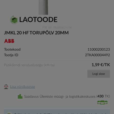
Skip
Pilt on illustratiivne
to
JMKL 20 HF TORUPÕLV 20MM
the
beginning
of
Tootekood
11000200123
the
Tootja ID
2TKA00004492
images
gallery
1,59 €/TK
Püsikliendi soodustusega (km-ta)
Logi sisse
Lisa võrdlusesse
Saadavus Ülemiste müügi- ja logistikakeskuses
430
TK