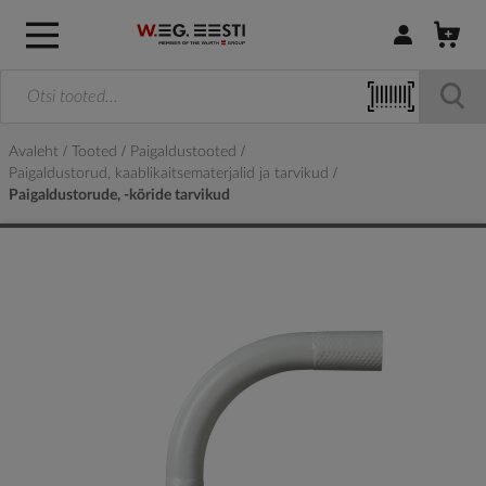
Logi sisse / R
Avaleht
Tooted
Paigaldustooted
Paigaldustorud, kaablikaitsematerjalid ja tarvikud
Paigaldustorude, -kõride tarvikud
Skip
to
the
end
of
the
images
gallery