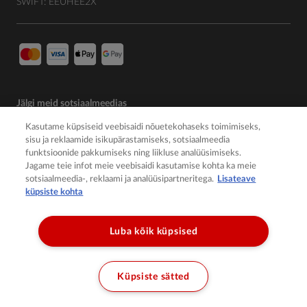
SWIFT: EEUHEE2X
Jälgi meid sotsiaalmeedias
Kasutame küpsiseid veebisaidi nõuetekohaseks toimimiseks,
sisu ja reklaamide isikupärastamiseks, sotsiaalmeedia
funktsioonide pakkumiseks ning liikluse analüüsimiseks.
Jagame teie infot meie veebisaidi kasutamise kohta ka meie
sotsiaalmeedia-, reklaami ja analüüsipartneritega.
Lisateave
küpsiste kohta
Luba kõik küpsised
© 2026 Member of the Würth Group
Küpsiste sätted