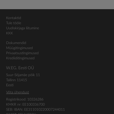
Kontaktid
Tule tööle
Uudiskirjaga liitumine
KKK
Dokumendid
Müügitingimused
Privaatsustingimused
Krediiditingimused
W.EG. Eesti OÜ
Suur-Sõjamäe põik 11
Tallinn 11415
Eesti
Võta ühendust
Registrikood: 10326286
KMKR nr: EE100336700
SEB: IBAN: EE311010220007244011