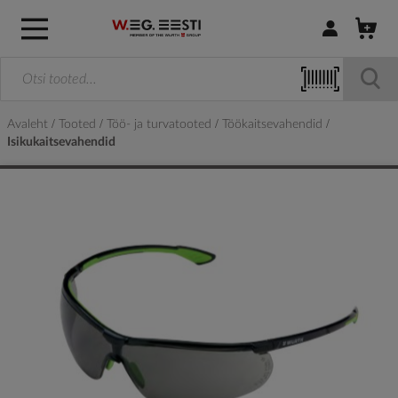
Logi sisse / R
Avaleht
Tooted
Töö- ja turvatooted
Töökaitsevahendid
Isikukaitsevahendid
Skip
to
the
end
of
the
images
gallery