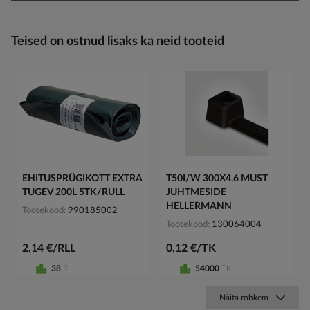
Teised on ostnud lisaks ka neid tooteid
EHITUSPRÜGIKOTT EXTRA
T50I/W 300X4.6 MUST
TUGEV 200L 5TK/RULL
JUHTMESIDE
HELLERMANN
Tootekood
990185002
Tootekood
130064004
2,14 €/RLL
0,12 €/TK
38
RLL
54000
TK
Näita rohkem