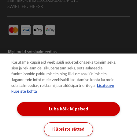
SEB: IBAN: EE311010220007244011
SWIFT: EEUHEE2X
Jälgi meid sotsiaalmeedias
Kasutame küpsiseid veebisaidi nõuetekohaseks toimimiseks,
sisu ja reklaamide isikupärastamiseks, sotsiaalmeedia
funktsioonide pakkumiseks ning liikluse analüüsimiseks.
Jagame teie infot meie veebisaidi kasutamise kohta ka meie
sotsiaalmeedia-, reklaami ja analüüsipartneritega.
Lisateave
küpsiste kohta
Luba kõik küpsised
© 2026 Member of the Würth Group
Küpsiste sätted