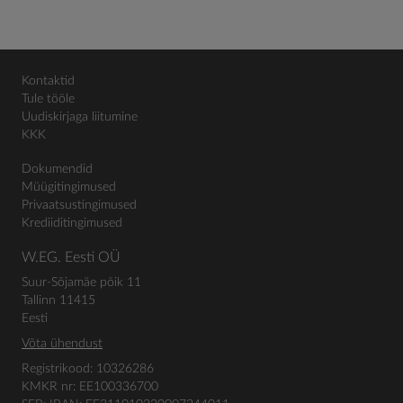
Kontaktid
Tule tööle
Uudiskirjaga liitumine
KKK
Dokumendid
Müügitingimused
Privaatsustingimused
Krediiditingimused
W.EG. Eesti OÜ
Suur-Sõjamäe põik 11
Tallinn 11415
Eesti
Võta ühendust
Registrikood: 10326286
KMKR nr: EE100336700