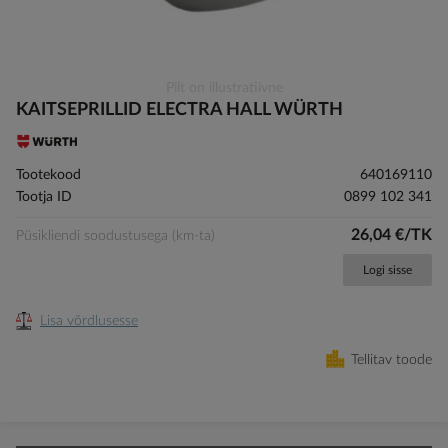
Skip
Pilt on illustratiivne
to
KAITSEPRILLID ELECTRA HALL WÜRTH
the
beginning
of
Tootekood
640169110
the
Tootja ID
0899 102 341
images
gallery
26,04 €/TK
Püsikliendi soodustusega (km-ta)
Logi sisse
Lisa võrdlusesse
Tellitav toode