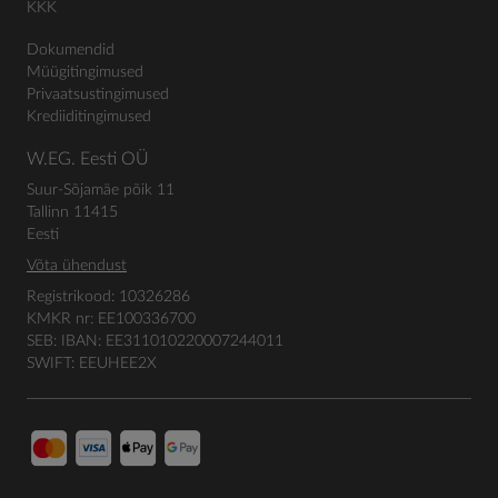
KKK
Dokumendid
Müügitingimused
Privaatsustingimused
Krediiditingimused
W.EG. Eesti OÜ
Suur-Sõjamäe põik 11
Tallinn 11415
Eesti
Võta ühendust
Registrikood: 10326286
KMKR nr: EE100336700
SEB: IBAN: EE311010220007244011
SWIFT: EEUHEE2X