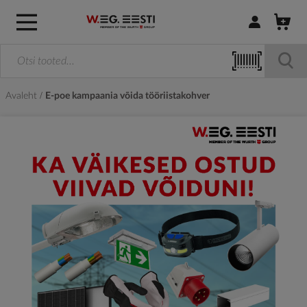
Logi sisse / R
Avaleht
E-poe kampaania võida tööriistakohver