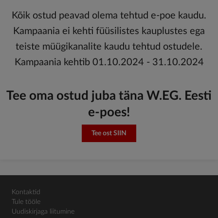
Kõik ostud peavad olema tehtud e-poe kaudu.
Kampaania ei kehti füüsilistes kauplustes ega
teiste müügikanalite kaudu tehtud ostudele.
Kampaania kehtib 01.10.2024 - 31.10.2024
Tee oma ostud juba täna W.EG. Eesti
e-poes!
Tee ost SIIN
Kontaktid
Tule tööle
Uudiskirjaga liitumine