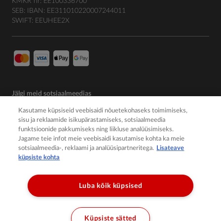
KMKR nr: EE100336700
SEB: IBAN: EE311010220007244011
SWIFT: EEUHEE2X
Jälgi meid sotsiaalmeedias
Kasutame küpsiseid veebisaidi nõuetekohaseks toimimiseks,
sisu ja reklaamide isikupärastamiseks, sotsiaalmeedia
funktsioonide pakkumiseks ning liikluse analüüsimiseks.
Jagame teie infot meie veebisaidi kasutamise kohta ka meie
sotsiaalmeedia-, reklaami ja analüüsipartneritega.
Lisateave
küpsiste kohta
Luba kõik küpsised
© 2026 Member of the Würth Group
Küpsiste sätted