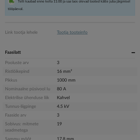
Telli kaubad enne kella 11:00 ja saa laos olevad tooted kätte juba järgmisel
tööpäeval.
Link tootja lehele
Tootja tooteinfo
Faasilatt
Pooluste arv
3
Ristlõikepind
16 mm²
Pikkus
1000 mm
Nominaalne püsivool Iu
80 A
Elektrilise ühenduse liik
Kahvel
Tunnus-liigpinge
4.5 kV
Faaside arv
3
Sobivus: mitmete
19
seadmetega
Sammu mõõt
17.8 mm