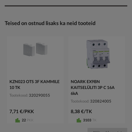
Teised on ostnud lisaks ka neid tooteid
KZN023 OTS 3F KAMMILE
NOARK EX9BN
10 TK
KAITSELÜLITI 3P C 16A
6kA
Tootekood
320290055
Tootekood
320824005
7,71 €/PKK
8,38 €/TK
22
PKK
3103
TK