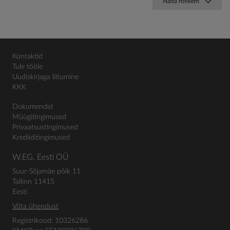
Näita rohkem
Kontaktid
Tule tööle
Uudiskirjaga liitumine
KKK
Dokumendid
Müügitingimused
Privaatsustingimused
Krediiditingimused
W.EG. Eesti OÜ
Suur-Sõjamäe põik 11
Tallinn 11415
Eesti
Võta ühendust
Registrikood: 10326286