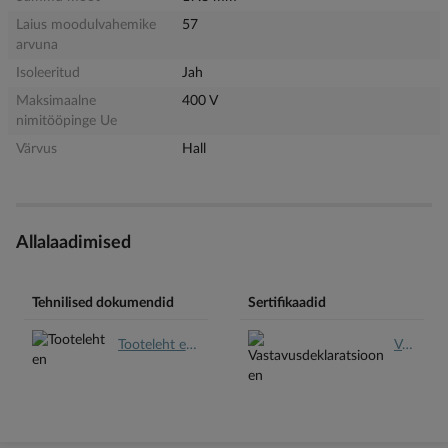
Laius moodulvahemike
57
arvuna
Isoleeritud
Jah
Maksimaalne
400 V
nimitööpinge Ue
Värvus
Hall
Allalaadimised
Tehnilised dokumendid
Sertifikaadid
Tooteleht en.pdf
Vastavusdeklaratsioon en.pdf