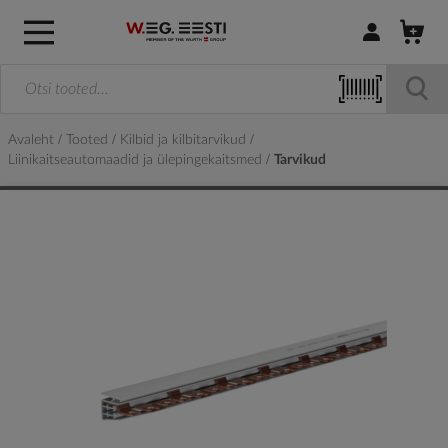
Logi sisse / R
Avaleht
Tooted
Kilbid ja kilbitarvikud
Liinikaitseautomaadid ja ülepingekaitsmed
Tarvikud
Skip
to
the
end
of
the
images
gallery