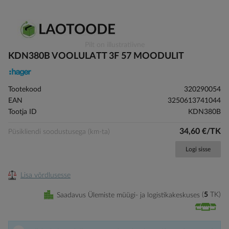
Skip
Pilt on illustratiivne
to
KDN380B VOOLULATT 3F 57 MOODULIT
the
beginning
of
Tootekood
320290054
the
EAN
3250613741044
images
Tootja ID
KDN380B
gallery
34,60 €/TK
Püsikliendi soodustusega (km-ta)
Logi sisse
Lisa võrdlusesse
Saadavus Ülemiste müügi- ja logistikakeskuses
5
TK