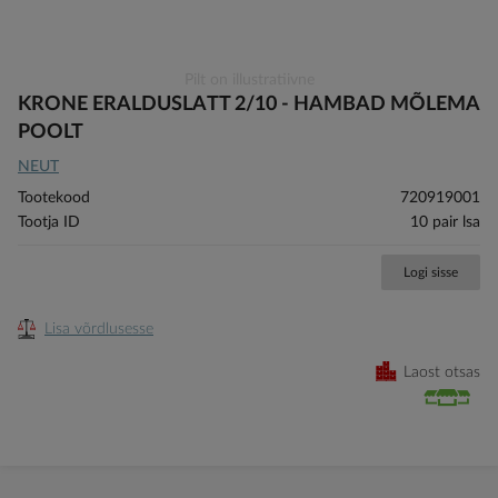
Skip
Pilt on illustratiivne
to
KRONE ERALDUSLATT 2/10 - HAMBAD MÕLEMA
the
POOLT
beginning
NEUT
of
the
Tootekood
720919001
images
Tootja ID
10 pair lsa
gallery
Logi sisse
Lisa võrdlusesse
Laost otsas