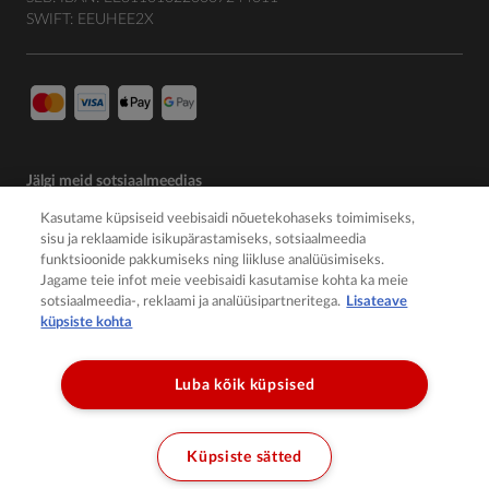
SWIFT: EEUHEE2X
Jälgi meid sotsiaalmeedias
Kasutame küpsiseid veebisaidi nõuetekohaseks toimimiseks,
sisu ja reklaamide isikupärastamiseks, sotsiaalmeedia
funktsioonide pakkumiseks ning liikluse analüüsimiseks.
Jagame teie infot meie veebisaidi kasutamise kohta ka meie
sotsiaalmeedia-, reklaami ja analüüsipartneritega.
Lisateave
küpsiste kohta
Luba kõik küpsised
© 2026 Member of the Würth Group
Küpsiste sätted