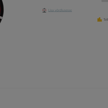
Lisa võrdlusesse
Tel