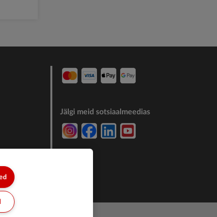
Jälgi meid sotsiaalmeedias
7244011
sed
d