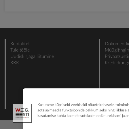
Kontaktid
Dokumendi
Tule tööle
Müügitingi
Uudiskirjaga liitumine
Privaatsust
KKK
Krediiditin
Kasutame küpsiseid veebisaidi nõuetekohaseks toimimise
sotsiaalmeedia funktsioonide pakkumiseks ning liikluse 
kasutamise kohta ka meie sotsiaalmeedia-, reklaami ja an