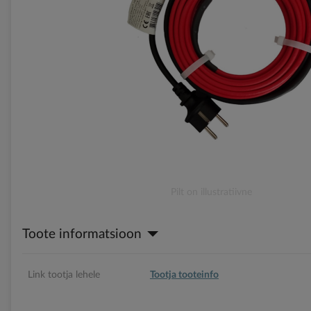
gallery
Skip
Pilt on illustratiivne
to
the
Toote informatsioon
beginning
of
the
images
Link tootja lehele
Tootja tooteinfo
gallery