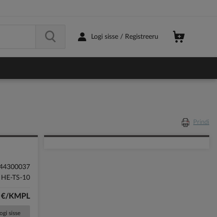
Logi sisse / Registreeru
Prindi
44300037
HE-TS-10
1 €/KMPL
ogi sisse