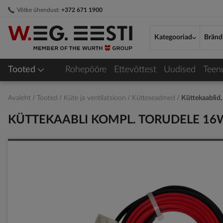
Skip
Võtke ühendust:
+372 671 1900
to
Content
Kategooriad
Bränd
Tooted
Rohepööre
Ettevõttest
Uudised
Teen
Avaleht
Tooted
Küte ja ventilatsioon
Kütteseadmed
Küttekaablid,
KÜTTEKAABLI KOMPL. TORUDELE 16
Skip
to
the
end
of
the
images