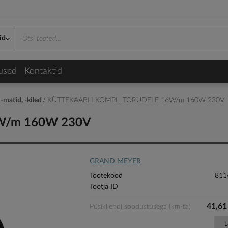
id
used
Kontaktid
 -matid, -kiled
KÜTTEKAABLI KOMPL. TORUDELE 16W/m 160W 230V
W/m 160W 230V
GRAND MEYER
Tootekood
811
Tootja ID
41,6
Püsikliendi soodustusega (km-ta)
L