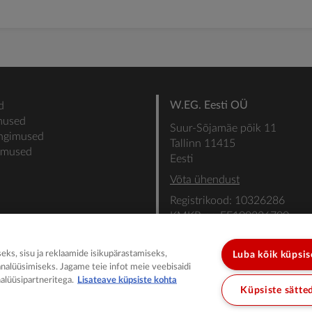
W.EG. Eesti OÜ
d
mused
Suur-Sõjamäe põik 11
ingimused
Tallinn 11415
gimused
Eesti
Võta ühendust
Registrikood: 10326286
KMKR nr: EE100336700
SEB: IBAN: EE31101022000
SWIFT: EEUHEE2X
ks, sisu ja reklaamide isikupärastamiseks,
Luba kõik küpsi
analüüsimiseks. Jagame teie infot meie veebisaidi
alüüsipartneritega.
Lisateave küpsiste kohta
Küpsiste sätte