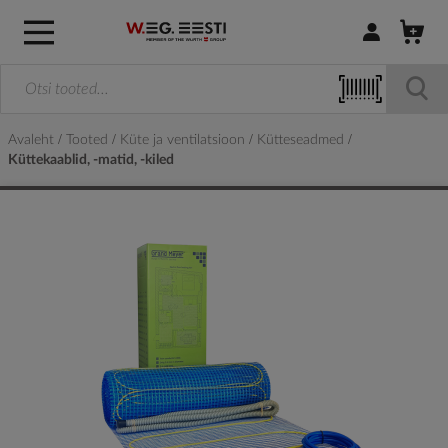
Logi sisse / R
Avaleht
Tooted
Küte ja ventilatsioon
Kütteseadmed
Küttekaablid, -matid, -kiled
Skip
to
the
end
of
the
images
gallery