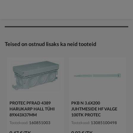
Teised on ostnud lisaks ka neid tooteid
PROTEC PFRAD 4389
PKB N 3.6X200
HARUKARP HALL TÜHI
JUHTMESIDE HF VALGE
89X43X37MM
100TK PROTEC
Tootekood
160851003
Tootekood
13085100498