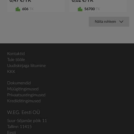
0,47 €/TK
0,02 €/TK
606
TK
56700
TK
Näita rohkem
Kontaktid
Tule tööle
Uudiskirjaga liitumine
KKK
Dokumendid
Müügitingimused
Privaatsustingimused
Krediiditingimused
W.EG. Eesti OÜ
Suur-Sõjamäe põik 11
Tallinn 11415
Eesti