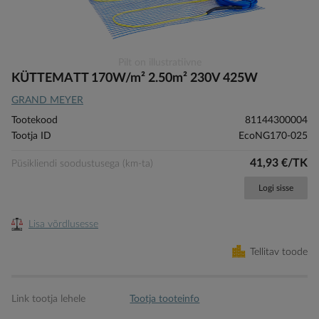
Skip
Pilt on illustratiivne
to
KÜTTEMATT 170W/m² 2.50m² 230V 425W
the
GRAND MEYER
beginning
of
Tootekood
81144300004
the
Tootja ID
EcoNG170-025
images
gallery
41,93 €/TK
Püsikliendi soodustusega (km-ta)
Logi sisse
Lisa võrdlusesse
Tellitav toode
Link tootja lehele
Tootja tooteinfo