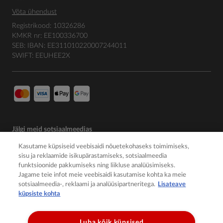
Võta ühendust
Registrikood: 10326286
KMKR nr: EE100336700
SEB: IBAN: EE311010220007244011
SWIFT: EEUHEE2X
Jälgi meid sotsiaalmeedias
Kasutame küpsiseid veebisaidi nõuetekohaseks toimimiseks,
sisu ja reklaamide isikupärastamiseks, sotsiaalmeedia
funktsioonide pakkumiseks ning liikluse analüüsimiseks.
Jagame teie infot meie veebisaidi kasutamise kohta ka meie
sotsiaalmeedia-, reklaami ja analüüsipartneritega.
Lisateave
küpsiste kohta
Luba kõik küpsised