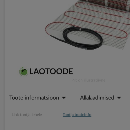
gallery
Skip
Pilt on illustratiivne
to
the
Toote informatsioon
Allalaadimised
beginning
of
the
images
Link tootja lehele
Tootja tooteinfo
gallery