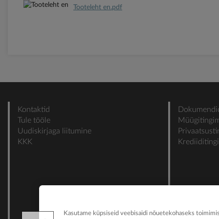
Tooteleht en.pdf
Kontaktid
Dokumendi
Tule tööle
Müügitingi
Uudiskirjaga liitumine
Privaatsust
KKK
Krediiditin
Kasutame küpsiseid veebisaidi nõuetekohaseks toimimise