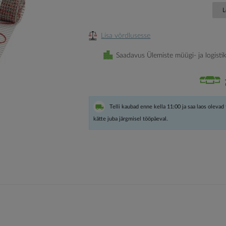
L
Lisa võrdlusesse
Saadavus Ülemiste müügi- ja logisti
Telli kaubad enne kella 11:00 ja saa laos olevad
kätte juba järgmisel tööpäeval.