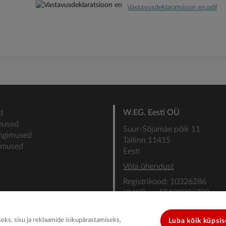
Vastavusdeklaratsioon en.pdf
W.EG. Eesti OÜ
d
mused
Suur-Sõjamäe põik 11
ingimused
Tallinn 11415
gimused
Eesti
Võta ühendust
Registrikood: 10326286
KMKR nr: EE100336700
SEB: IBAN: EE31101022000
SWIFT: EEUHEE2X
ks, sisu ja reklaamide isikupärastamiseks,
Luba kõik küpsi