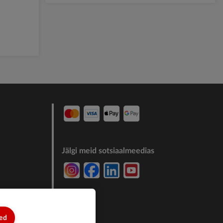
Jälgi meid sotsiaalmeedias
7244011
sed