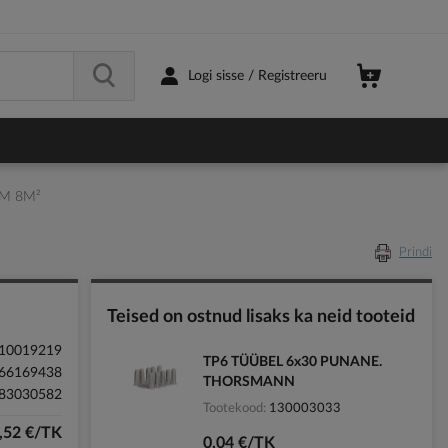
Logi sisse / Registreeru
6M 8M²
Prindi
Teised on ostnud lisaks ka neid tooteid
10019219
TP6 TÜÜBEL 6x30 PUNANE.
66169438
THORSMANN
83030582
Tootekood
130003033
,52 €/TK
0,04 €/TK