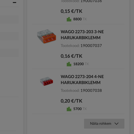
Tootekood
190007036
0,15 €/TK
8800
TK
WAGO 2273-203 3-NE
HARUKARBIKLEMM
Tootekood
190007037
0,16 €/TK
18200
TK
WAGO 2273-204 4-NE
HARUKARBIKLEMM
Tootekood
190007038
0,20 €/TK
5700
TK
Näita rohkem