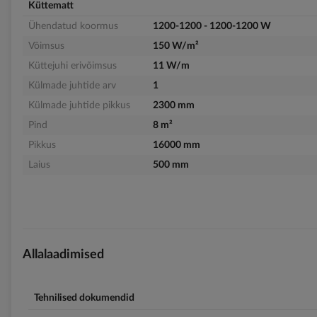
Küttematt
Ühendatud koormus
1200-1200 - 1200-1200 W
Võimsus
150 W/m²
Küttejuhi erivõimsus
11 W/m
Külmade juhtide arv
1
Külmade juhtide pikkus
2300 mm
Pind
8 m²
Pikkus
16000 mm
Laius
500 mm
Allalaadimised
Tehnilised dokumendid