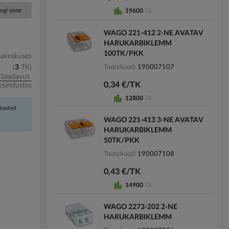
ogi sisse
19600
TK
WAGO 221-412 2-NE AVATAV
HARUKARBIKLEMM
100TK/PKK
kakeskuses
Tootekood
190007107
3
TK
Saadavus
0,34 €/TK
esindustes
12800
TK
 tooted
WAGO 221-413 3-NE AVATAV
HARUKARBIKLEMM
50TK/PKK
Tootekood
190007108
0,43 €/TK
14900
TK
WAGO 2273-202 2-NE
HARUKARBIKLEMM