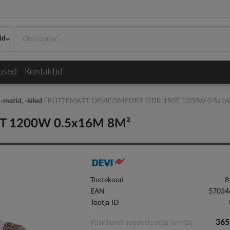
id
used
Kontaktid
 -matid, -kiled
KÜTTEMATT DEVICOMFORT DTIR 150T 1200W 0.5x1
T 1200W 0.5x16M 8M²
Tootekood
8
EAN
57034
Tootja ID
365
Püsikliendi soodustusega (km-ta)