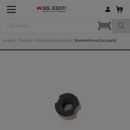
Logi sisse / R
Avaleht
Tooted
Kilbid ja kilbitarvikud
Korkkaitsmed ja sularid
Skip
to
the
end
of
the
images
gallery