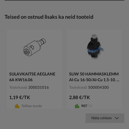
Teised on ostnud lisaks ka neid tooteid
SULAVKAITSE AEGLANE
SLIW 50 HAMMASKLEMM
6A KW16.06
Al-Cu 16-50/Al-Cu 1.5-10. ...
Tootekood
300031016
Tootekood
500004300
1,19 €/TK
2,88 €/TK
Tellitav toode
907
TK
Näita rohkem