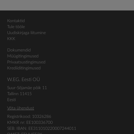
Kontaktid
Tule tööle
Uudiskirjaga liitumine
KKK
Dokumendid
Müügitingimused
Privaatsustingimused
Krediiditingimused
W.EG. Eesti OÜ
Suur-Sõjamäe põik 11
Tallinn 11415
Eesti
Võta ühendust
Registrikood: 10326286
KMKR nr: EE100336700
SEB: IBAN: EE311010220007244011