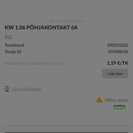
Skip
Pilt on illustratiivne
to
KW 1.06 PÕHJAKONTAKT 6A
the
IFÖ
beginning
of
Tootekood
300031002
the
Tootja ID
019000.06
images
gallery
1,19 €/TK
Püsikliendi soodustusega (km-ta)
Logi sisse
Lisa võrdlusesse
Tellitav toode