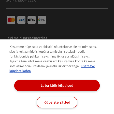
SWIFT: EEUHEE2X
Jälgi meid sotsiaalmeedias
Kasutame küpsiseid veebisaidi nõuetekohaseks toimimiseks,
sisu ja reklaamide isikupärastamiseks, sotsiaalmeedia
funktsioonide pakkumiseks ning liikluse analüüsimiseks.
Jagame teie infot meie veebisaidi kasutamise kohta ka meie
sotsiaalmeedia-, reklaami ja analüüsipartneritega.
Lisateave
küpsiste kohta
Luba kõik küpsised
© 2026 Member of the Würth Group
Küpsiste sätted