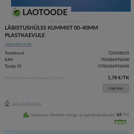
Skip
Pilt on illustratiivne
to
LÄBISTUSHÜLSS KUMMIST 00-40MM
the
PLASTKAEVULE
beginning
VESIMENTOR
of
the
Tootekood
720428029
images
EAN
700686996040
gallery
Tootja ID
0700686996040
1,78 €/TK
Püsikliendi soodustusega (km-ta)
Logi sisse
Lisa võrdlusesse
Saadavus Ülemiste müügi- ja logistikakeskuses
65
TK