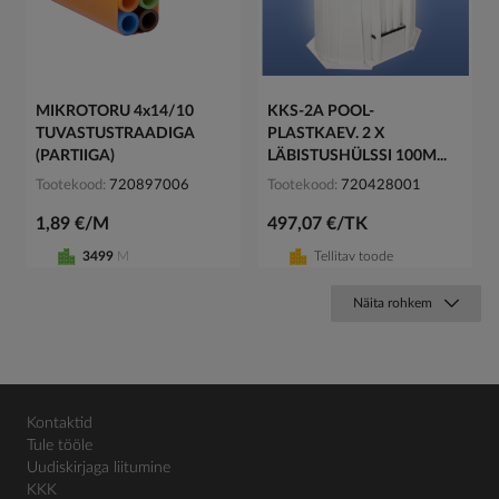
MIKROTORU 4x14/10
KKS-2A POOL-
TUVASTUSTRAADIGA
PLASTKAEV. 2 X
(PARTIIGA)
LÄBISTUSHÜLSSI 100M...
Tootekood
720897006
Tootekood
720428001
1,89 €/M
497,07 €/TK
3499
M
Tellitav toode
Näita rohkem
Kontaktid
Tule tööle
Uudiskirjaga liitumine
KKK