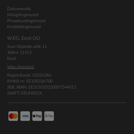
Dokumendid
Müügitingimused
Privaatsustingimused
Krediiditingimused
W.EG. Eesti OÜ
Suur-Sõjamäe põik 11
Tallinn 11415
Eesti
Võta ühendust
Registrikood: 10326286
KMKR nr: EE100336700
SEB: IBAN: EE311010220007244011
SWIFT: EEUHEE2X