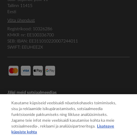
Tallinn 11415
Eesti
Võta ühendust
Registrikood: 10326286
KMKR nr: EE100336700
SEB: IBAN: EE311010220007244011
SWIFT: EEUHEE2X
Jälgi meid sotsiaalmeedias
Kasutame küpsiseid veebisaidi nõuetekohaseks toimimiseks,
sisu ja reklaamide isikupärastamiseks, sotsiaalmeedia
funktsioonide pakkumiseks ning liikluse analüüsimiseks.
Jagame teie infot meie veebisaidi kasutamise kohta ka meie
sotsiaalmeedia-, reklaami ja analüüsipartneritega.
Lisateave
küpsiste kohta