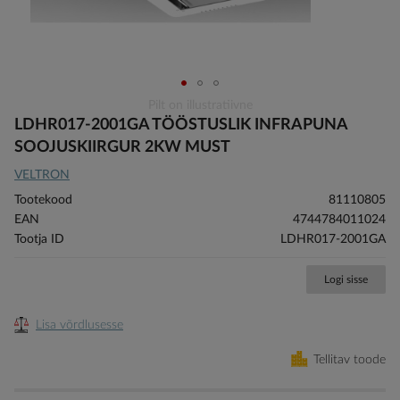
Skip
Pilt on illustratiivne
to
LDHR017-2001GA TÖÖSTUSLIK INFRAPUNA
the
SOOJUSKIIRGUR 2KW MUST
beginning
VELTRON
of
the
Tootekood
81110805
images
EAN
4744784011024
gallery
Tootja ID
LDHR017-2001GA
Logi sisse
Lisa võrdlusesse
Tellitav toode