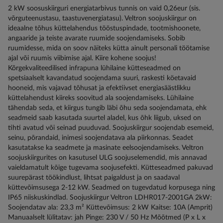
2 kW soosuskiirguri energiatarbivus tunnis on vaid 0,26eur (sis.
võrguteenustasu, taastuvenergiatasu). Veltron soojuskiirgur on
ideaalne tõhus küttelahendus tööstuspindade, tootmishoonete,
angaaride ja teiste avarate ruumide soojendamiseks. Sobib
ruumidesse, mida on soov näiteks kütta ainult personali töötamise
ajal või ruumis viibimise ajal. Kiire kohene soojus!
Kõrgekvaliteedilised infrapuna lühilaine kütteseadmed on
spetsiaalselt kavandatud soojendama suuri, raskesti köetavaid
hooneid, mis vajavad tõhusat ja efektiivset energiasäästlikku
küttelahendust kiireks soovitud ala soojendamiseks. Lühilaine
tähendab seda, et kiirgus tungib läbi õhu seda soojendamata, ehk
seadmeid saab kasutada suurtel aladel, kus õhk liigub, uksed on
tihti avatud või seinad puuduvad. Soojuskiirgur soojendab esemeid,
seinu, põrandaid, inimesi soojendatava ala piirkonnas. Seadet
kasutatakse ka seadmete ja masinate eelsoojendamiseks. Veltron
soojuskiirgurites on kasutusel ULG soojuselemendid, mis annavad
vaieldamatult kõige tugevama soojusefekti. Kütteseadmed pakuvad
suurepärast töökindlust, lihtsat paigaldust ja on saadaval
küttevõimsusega 2-12 kW. Seadmed on tugevdatud korpusega ning
IP65 niiskuskindlad. Soojuskiirgur Veltron LDHR017-2001GA 2kW:
Soojendatav ala: 23,3 m² Küttevõimsus: 2 kW Kaitse: 10A (Amprit)
Manuaalselt lülitatav: jah Pinge: 230 V / 50 Hz Mõõtmed (P x L x