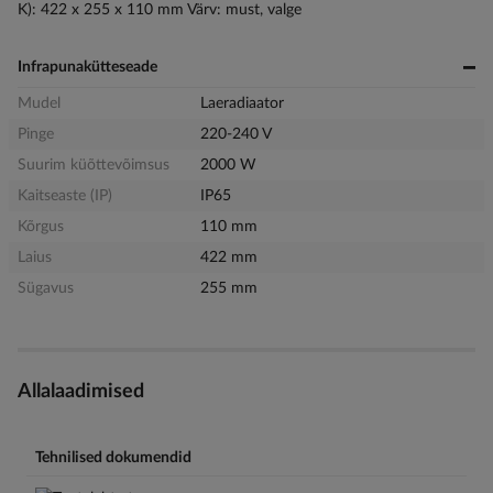
K): 422 x 255 x 110 mm Värv: must, valge
Infrapunakütteseade
Mudel
Laeradiaator
Pinge
220-240 V
Suurim küõttevõimsus
2000 W
Kaitseaste (IP)
IP65
Kõrgus
110 mm
Laius
422 mm
Sügavus
255 mm
Allalaadimised
Tehnilised dokumendid