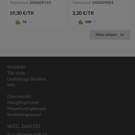
Tootekood
240609145
Tootekood
240609001
19,30 €/TK
3,20 €/TK
76
TK
108
TK
Näita rohkem
Kontaktid
Tule tööle
Uudiskirjaga liitumine
KKK
Dokumendid
Müügitingimused
Privaatsustingimused
Krediiditingimused
W.EG. Eesti OÜ
Suur-Sõjamäe põik 11