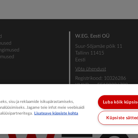
W.EG. Eesti OÜ
d
mused
Suur-Sõjamäe põik 11
ingimused
Tallinn 11415
gimused
Eesti
Võta ühendust
Registrikood: 10326286
KMKR nr: EE100336700
SEB: IBAN: EE31101022000
SWIFT: EEUHEE2X
ks, sisu ja reklaamide isikupärastamiseks,
Luba kõik küpsi
analüüsimiseks. Jagame teie infot meie veebisaidi
alüüsipartneritega.
Lisateave küpsiste kohta
Küpsiste sätte