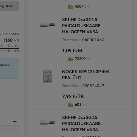
ogi sisse
4507
TK
XPJ-HF Dca 3G1.5
PAIGALDUSKAABEL
HALOGEENIVABA ...
kakeskuses
Tootekood
040001460
160
M
Saadavus
1,09 €/M
esindustes
72200
M
 tooted
NOARK EX9I125 3P 40A
PEALÜLITI
Tootekood
320824049
7,93 €/TK
601
TK
XPJ-HF Dca 3G2.5
PAIGALDUSKAABEL
HALOGEENIVABA ...