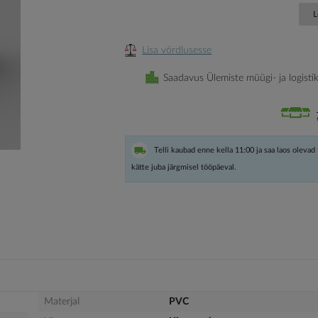
L
Lisa võrdlusesse
Saadavus Ülemiste müügi- ja logisti
Telli kaubad enne kella 11:00 ja saa laos olevad
kätte juba järgmisel tööpäeval.
Materjal
PVC