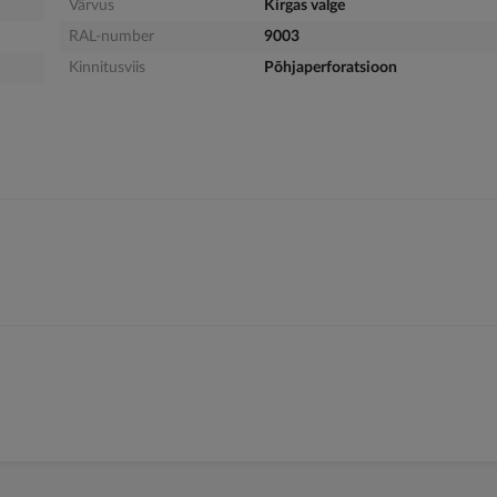
Värvus
Kirgas valge
RAL-number
9003
Kinnitusviis
Põhjaperforatsioon