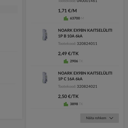
Tootekood
040001461
1,71 €/M
63700
M
NOARK EX9BN KAITSELÜLITI
1P B 10A 6kA
Tootekood
320824011
2,49 €/TK
2906
TK
NOARK EX9BN KAITSELÜLITI
1P C 16A 6kA
Tootekood
320824021
2,50 €/TK
3898
TK
Näita rohkem