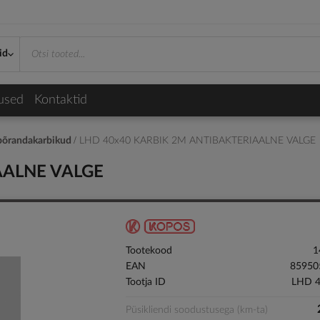
id
used
Kontaktid
 põrandakarbikud
LHD 40x40 KARBIK 2M ANTIBAKTERIAALNE VALGE
AALNE VALGE
Tootekood
1
EAN
85950
Tootja ID
LHD 
Püsikliendi soodustusega (km-ta)