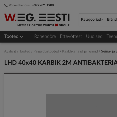
Skip
Võtke ühendust:
+372 671 1900
to
Content
Kategooriad
Bränd
Tooted
Rohepööre
Ettevõttest
Uudised
Teen
Avaleht
Tooted
Paigaldustooted
Kaablikanalid ja rennid
Seina- ja
LHD 40x40 KARBIK 2M ANTIBAKTERI
Skip
to
the
end
of
the
images