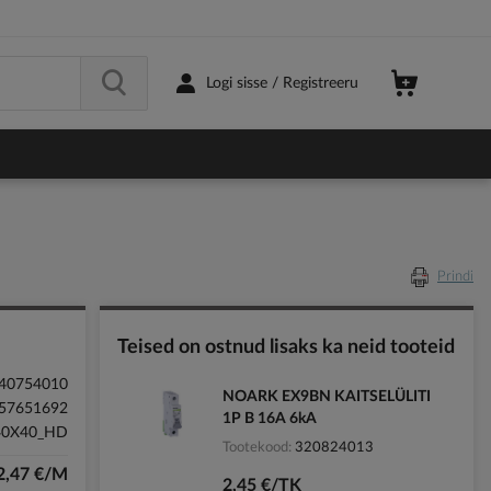
Logi sisse / Registreeru
Prindi
Teised on ostnud lisaks ka neid tooteid
40754010
NOARK EX9BN KAITSELÜLITI
57651692
1P B 16A 6kA
40X40_HD
Tootekood
320824013
2,47 €/M
2,45 €/TK