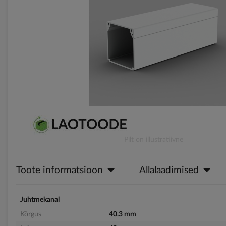
gallery
Skip
Pilt on illustratiivne
to
the
Toote informatsioon
Allalaadimised
beginning
of
the
images
Juhtmekanal
gallery
Kõrgus
40.3 mm