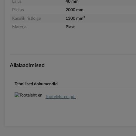
Laius
40 mm
Pikkus
2000 mm
Kasulik ristlõige
1300 mm²
Materjal
Plast
Allalaadimised
Tehnilised dokumendid
Tooteleht en.pdf