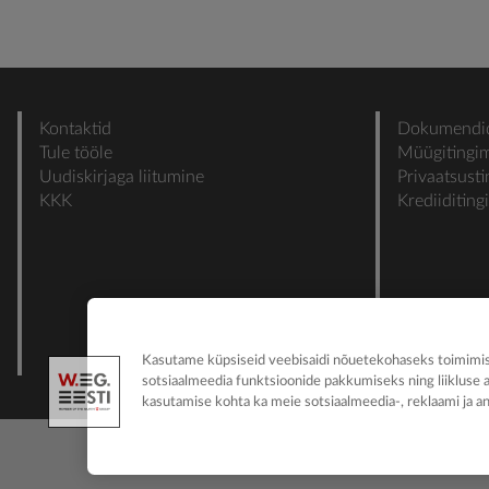
Kontaktid
Dokumendi
Tule tööle
Müügitingi
Uudiskirjaga liitumine
Privaatsust
KKK
Krediiditin
Kasutame küpsiseid veebisaidi nõuetekohaseks toimimise
sotsiaalmeedia funktsioonide pakkumiseks ning liikluse 
kasutamise kohta ka meie sotsiaalmeedia-, reklaami ja an