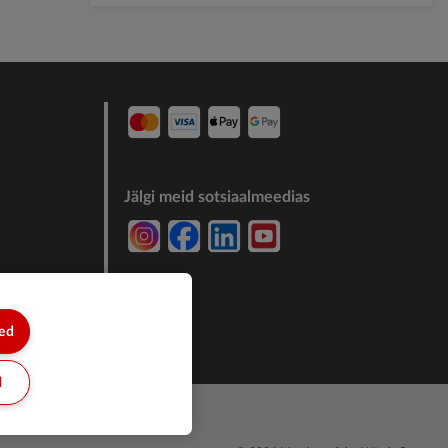
Jälgi meid sotsiaalmeedias
7244011
sed
d