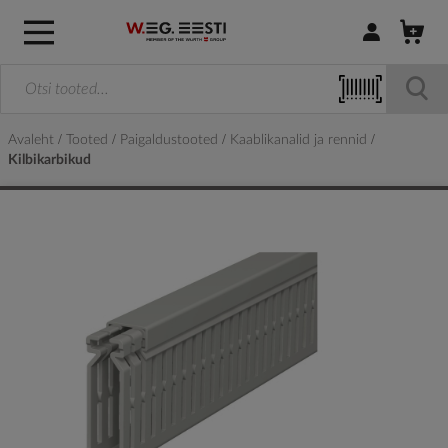
Logi sisse / R
Avaleht
Tooted
Paigaldustooted
Kaablikanalid ja rennid
Kilbikarbikud
Skip
to
the
end
of
the
images
gallery