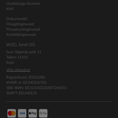
Uudiskirjaga liitumine
KKK
Dokumendid
Müügitingimused
Privaatsustingimused
Krediiditingimused
W.EG. Eesti OÜ
Suur-Sõjamäe põik 11
Tallinn 11415
Eesti
Võta ühendust
Registrikood: 10326286
KMKR nr: EE100336700
SEB: IBAN: EE311010220007244011
SWIFT: EEUHEE2X