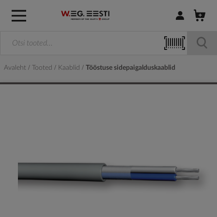
Logi sisse / R
Avaleht
Tooted
Kaablid
Tööstuse sidepaigalduskaablid
Skip
to
the
end
of
the
images
gallery