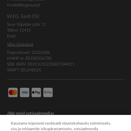
Krediiditingimused
W.EG. Eesti OÜ
Suur-Sõjamäe põik 11
Tallinn 11415
Eesti
Võta ühendust
Registrikood: 10326286
KMKR nr: EE100336700
SEB: IBAN: EE311010220007244011
SWIFT: EEUHEE2X
Jälgi meid sotsiaalmeedias
Kasutame küpsiseid veebisaidi nõuetekohaseks toimimiseks,
sisu ja reklaamide isikupärastamiseks, sotsiaalmeedia