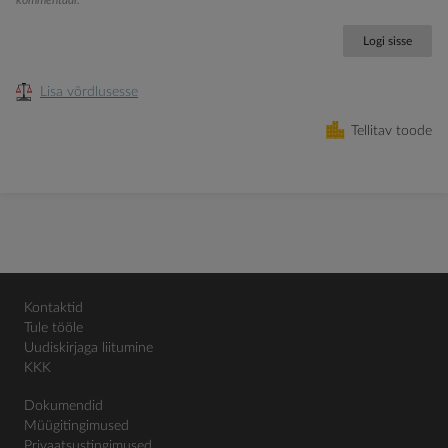
kommentaar.
Logi sisse
Lisa võrdlusesse
Tellitav toode
Kontaktid
Tule tööle
Uudiskirjaga liitumine
KKK
Dokumendid
Müügitingimused
Privaatsustingimused