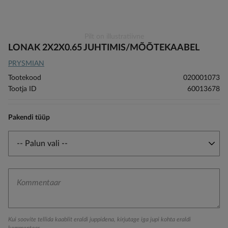
Skip
Pilt on illustratiivne
to
LONAK 2X2X0.65 JUHTIMIS/MÕÕTEKAABEL
the
PRYSMIAN
beginning
of
Tootekood
020001073
the
Tootja ID
60013678
images
gallery
Pakendi tüüp
Kui soovite tellida kaablit eraldi juppidena, kirjutage iga jupi kohta eraldi