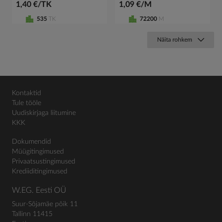
1,40 €/TK
1,09 €/M
535
TK
72200
M
Näita rohkem
Kontaktid
Tule tööle
Uudiskirjaga liitumine
KKK
Dokumendid
Müügitingimused
Privaatsustingimused
Krediiditingimused
W.EG. Eesti OÜ
Suur-Sõjamäe põik 11
Tallinn 11415