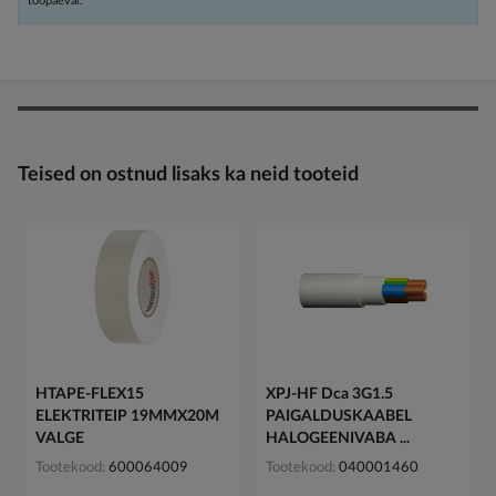
tööpäeval.
Teised on ostnud lisaks ka neid tooteid
HTAPE-FLEX15
XPJ-HF Dca 3G1.5
ELEKTRITEIP 19MMX20M
PAIGALDUSKAABEL
VALGE
HALOGEENIVABA ...
Tootekood
600064009
Tootekood
040001460