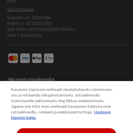
Eesti
Võta ühendust
Registrikood: 10326286
KMKR nr: EE100336700
SEB: IBAN: EE311010220007244011
SWIFT: EEUHEE2X
Jälgi meid sotsiaalmeedias
Kasutame küpsiseid veebisaidi nõuetekohaseks toimimiseks,
sisu ja reklaamide isikupärastamiseks, sotsiaalmeedia
funktsioonide pakkumiseks ning liikluse analüüsimiseks.
Jagame teie infot meie veebisaidi kasutamise kohta ka meie
sotsiaalmeedia-, reklaami ja analüüsipartneritega.
Lisateave
küpsiste kohta