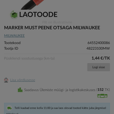
Skip
Pilt on illustratiivne
to
MARKER MUST PEENE OTSAGA MILWAUKEE
the
MILWAUKEE
beginning
of
Tootekood
64552400086
the
Tootja ID
48223100MW
images
gallery
1,44 €/TK
Püsikliendi soodustusega (km-ta)
Logi sisse
Lisa võrdlusesse
Saadavus Ülemiste müügi- ja logistikakeskuses
152
TK
Telli kaubad enne kella 11:00 ja saa laos olevad tooted kätte juba järgmisel