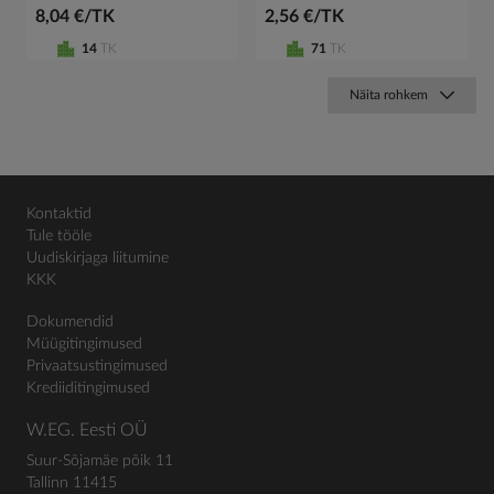
8,04 €/TK
2,56 €/TK
14
TK
71
TK
Näita rohkem
Kontaktid
Tule tööle
Uudiskirjaga liitumine
KKK
Dokumendid
Müügitingimused
Privaatsustingimused
Krediiditingimused
W.EG. Eesti OÜ
Suur-Sõjamäe põik 11
Tallinn 11415