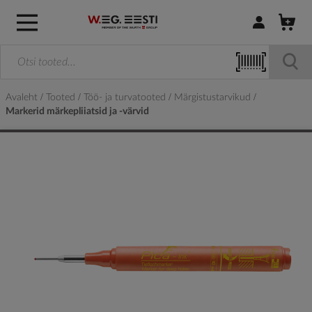
Logi sisse / R
Avaleht
Tooted
Töö- ja turvatooted
Märgistustarvikud
Markerid märkepliiatsid ja -värvid
Skip
to
the
end
of
the
images
gallery