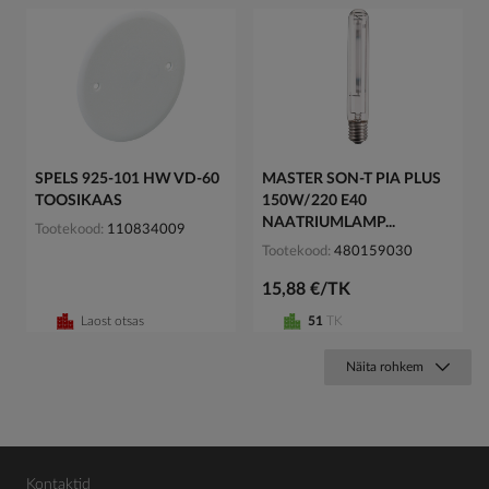
SPELS 925-101 HW VD-60
MASTER SON-T PIA PLUS
TOOSIKAAS
150W/220 E40
NAATRIUMLAMP...
Tootekood
110834009
Tootekood
480159030
15,88 €/TK
Laost otsas
51
TK
Näita rohkem
Kontaktid