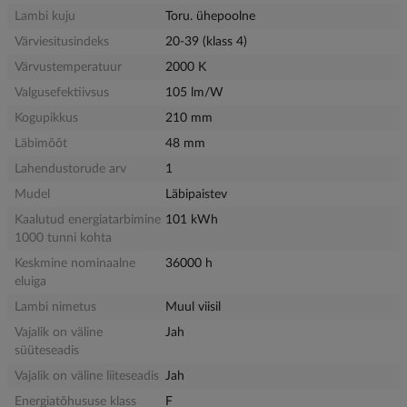
Lambi kuju
Toru. ühepoolne
Värviesitusindeks
20-39 (klass 4)
Värvustemperatuur
2000 K
Valgusefektiivsus
105 lm/W
Kogupikkus
210 mm
Läbimõõt
48 mm
Lahendustorude arv
1
Mudel
Läbipaistev
Kaalutud energiatarbimine
101 kWh
1000 tunni kohta
Keskmine nominaalne
36000 h
eluiga
Lambi nimetus
Muul viisil
Vajalik on väline
Jah
süüteseadis
Vajalik on väline liiteseadis
Jah
Energiatõhususe klass
F