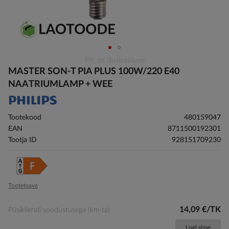
Skip
Pilt on illustratiivne
to
MASTER SON-T PIA PLUS 100W/220 E40
the
NAATRIUMLAMP + WEE
beginning
of
the
Tootekood
480159047
images
EAN
8711500192301
gallery
Tootja ID
928151709230
Tooteteave
14,09 €/TK
Püsikliendi soodustusega (km-ta)
Logi sisse