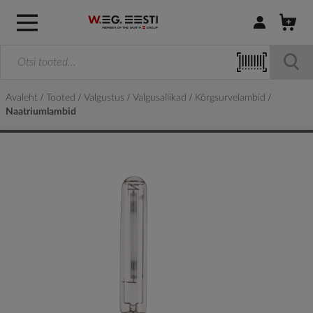
Logi sisse / R
Avaleht
Tooted
Valgustus
Valgusallikad
Kõrgsurvelambid
Naatriumlambid
Skip
to
the
end
of
the
images
gallery