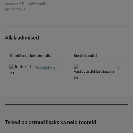
vastavalt EL määrusele
2019/2015
Allalaadimised
Tehnilised dokumendid
Sertifikaadid
Tooteleht en.pdf
Vastavusdeklaratsioon en.pdf
Teised on ostnud lisaks ka neid tooteid