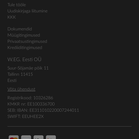
Tule tööle
Uudiskirjaga liitumine
KKK
Dokumendid
Müügitingimused
Privaatsustingimused
Krediiditingimused
W.EG. Eesti OÜ
Suur-Sõjamäe põik 11
Tallinn 11415
Eesti
Võta ühendust
Registrikood: 10326286
KMKR nr: EE100336700
SEB: IBAN: EE311010220007244011
SWIFT: EEUHEE2X