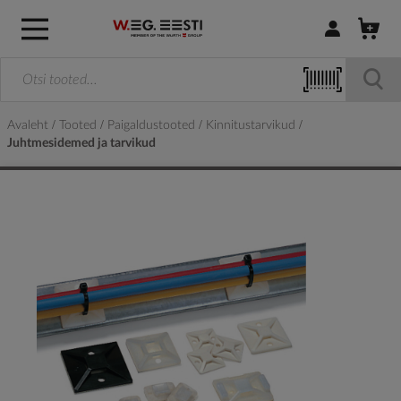
Logi sisse / R
Avaleht
Tooted
Paigaldustooted
Kinnitustarvikud
Juhtmesidemed ja tarvikud
Skip
to
the
end
of
the
images
gallery