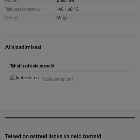
Materjal
polüamiid
Talitlustemperatuur
-40 - 60 °C
Värvus
Valge
Allalaadimised
Tehnilised dokumendid
Tooteleht en.pdf
Teised on ostnud lisaks ka neid tooteid