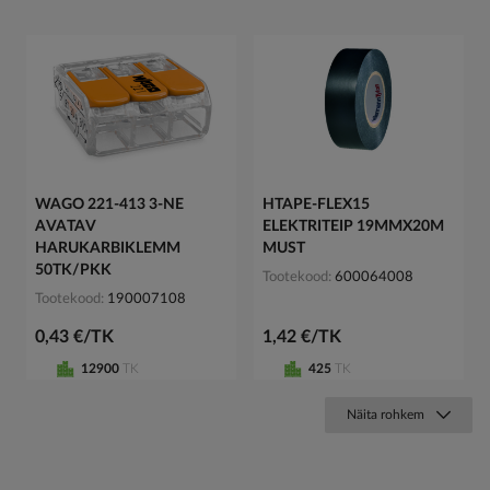
WAGO 221-413 3-NE
HTAPE-FLEX15
AVATAV
ELEKTRITEIP 19MMX20M
HARUKARBIKLEMM
MUST
50TK/PKK
Tootekood
600064008
Tootekood
190007108
0,43 €/TK
1,42 €/TK
12900
TK
425
TK
Näita rohkem