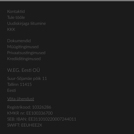
Kontaktid
Tule tööle
Uudiskirjaga liitumine
KKK
Dokumendid
Müügitingimused
Privaatsustingimused
Krediiditingimused
W.EG. Eesti OÜ
Suur-Sõjamäe põik 11
Tallinn 11415
Eesti
Võta ühendust
Registrikood: 10326286
KMKR nr: EE100336700
SEB: IBAN: EE311010220007244011
SWIFT: EEUHEE2X