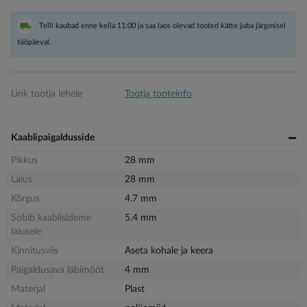
Telli kaubad enne kella 11:00 ja saa laos olevad tooted kätte juba järgmisel
tööpäeval.
Link tootja lehele
Tootja tooteinfo
Kaablipaigaldusside
Pikkus
28 mm
Laius
28 mm
Kõrgus
4.7 mm
Sobib kaablisideme
5.4 mm
laiusele
Kinnitusviis
Aseta kohale ja keera
Paigaldusava läbimõõt
4 mm
Materjal
Plast