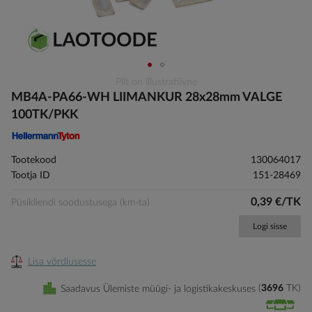
Skip
Pilt on illustratiivne
to
MB4A-PA66-WH LIIMANKUR 28x28mm VALGE
the
100TK/PKK
beginning
of
the
Tootekood
130064017
images
Tootja ID
151-28469
gallery
0,39 €/TK
Püsikliendi soodustusega (km-ta)
Logi sisse
Lisa võrdlusesse
Saadavus Ülemiste müügi- ja logistikakeskuses
3696
TK