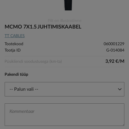
Skip
Pilt on illustratiivne
to
MCMO 7X1.5 JUHTIMISKAABEL
the
TT CABLES
beginning
of
Tootekood
060001229
the
Tootja ID
G-014084
images
gallery
3,92 €/M
Püsikliendi soodustusega (km-ta)
Pakendi tüüp