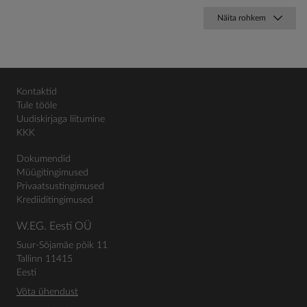
Näita rohkem
Kontaktid
Tule tööle
Uudiskirjaga liitumine
KKK
Dokumendid
Müügitingimused
Privaatsustingimused
Krediiditingimused
W.EG. Eesti OÜ
Suur-Sõjamäe põik 11
Tallinn 11415
Eesti
Võta ühendust