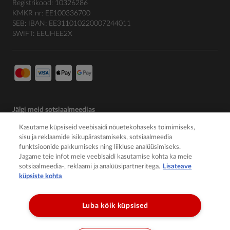
Registrikood: 10326286
KMKR nr: EE100336700
SEB: IBAN: EE311010220007244011
SWIFT: EEUHEE2X
Jälgi meid sotsiaalmeedias
Kasutame küpsiseid veebisaidi nõuetekohaseks toimimiseks,
sisu ja reklaamide isikupärastamiseks, sotsiaalmeedia
funktsioonide pakkumiseks ning liikluse analüüsimiseks.
Jagame teie infot meie veebisaidi kasutamise kohta ka meie
sotsiaalmeedia-, reklaami ja analüüsipartneritega.
Lisateave
küpsiste kohta
Luba kõik küpsised
© 2026 Member of the Würth Group