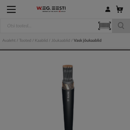
Logi sisse / R
Avaleht
Tooted
Kaablid
Jõukaablid
Vask jõukaablid
Skip
to
the
end
of
the
images
gallery