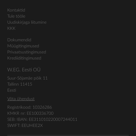
Kontaktid
Tule tööle
Uudiskirjaga liitumine
KKK
Dokumendid
Müügitingimused
Privaatsustingimused
Krediiditingimused
W.EG. Eesti OÜ
Suur-Sõjamäe põik 11
Tallinn 11415
Eesti
Võta ühendust
Registrikood: 10326286
KMKR nr: EE100336700
SEB: IBAN: EE311010220007244011
SWIFT: EEUHEE2X