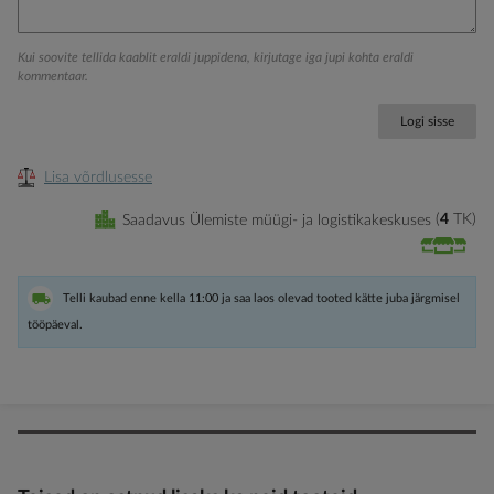
Kui soovite tellida kaablit eraldi juppidena, kirjutage iga jupi kohta eraldi
kommentaar.
Logi sisse
Lisa võrdlusesse
Saadavus Ülemiste müügi- ja logistikakeskuses
4
TK
Telli kaubad enne kella 11:00 ja saa laos olevad tooted kätte juba järgmisel
tööpäeval.