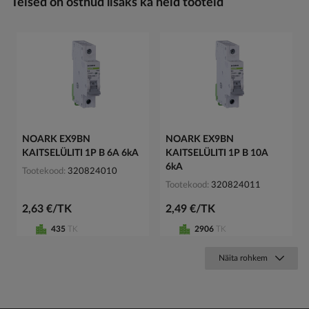
Teised on ostnud lisaks ka neid tooteid
NOARK EX9BN
NOARK EX9BN
KAITSELÜLITI 1P B 6A 6kA
KAITSELÜLITI 1P B 10A
6kA
Tootekood
320824010
Tootekood
320824011
2,63 €/TK
2,49 €/TK
435
TK
2906
TK
Näita rohkem