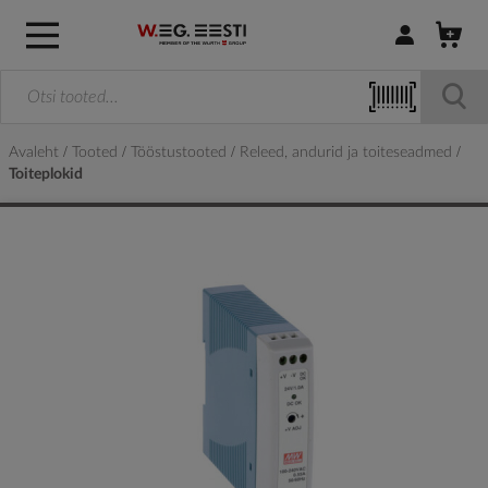
Logi sisse / R
Avaleht
Tooted
Tööstustooted
Releed, andurid ja toiteseadmed
Toiteplokid
Skip
to
the
end
of
the
images
gallery