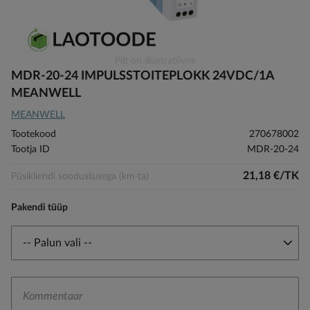
Skip
Pilt on illustratiivne
to
MDR-20-24 IMPULSSTOITEPLOKK 24VDC/1A
the
MEANWELL
beginning
MEANWELL
of
the
Tootekood
270678002
images
Tootja ID
MDR-20-24
gallery
21,18 €/TK
Püsikliendi soodustusega (km-ta)
Pakendi tüüp