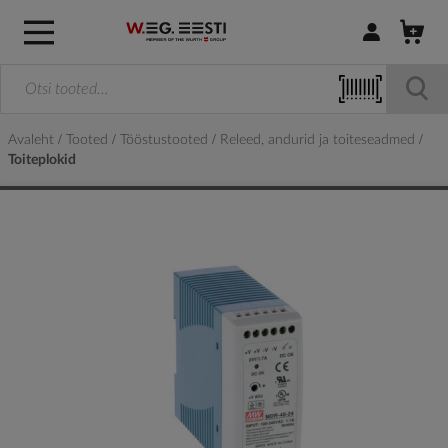
Logi sisse / R
Avaleht
Tooted
Tööstustooted
Releed, andurid ja toiteseadmed
Toiteplokid
Skip
to
the
end
of
the
images
gallery