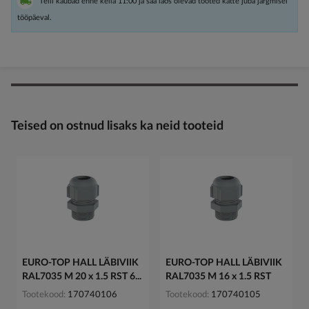
Telli kaubad enne kella 11:00 ja saa laos olevad tooted kätte juba järgmisel
tööpäeval.
Teised on ostnud lisaks ka neid tooteid
EURO-TOP HALL LÄBIVIIK
EURO-TOP HALL LÄBIVIIK
RAL7035 M 20 x 1.5 RST 6...
RAL7035 M 16 x 1.5 RST
Tootekood
170740106
Tootekood
170740105