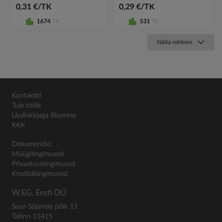
0,31 €/TK
0,29 €/TK
1674
TK
531
TK
Näita rohkem
Kontaktid
Tule tööle
Uudiskirjaga liitumine
KKK
Dokumendid
Müügitingimused
Privaatsustingimused
Krediiditingimused
W.EG. Eesti OÜ
Suur-Sõjamäe põik 11
Tallinn 11415