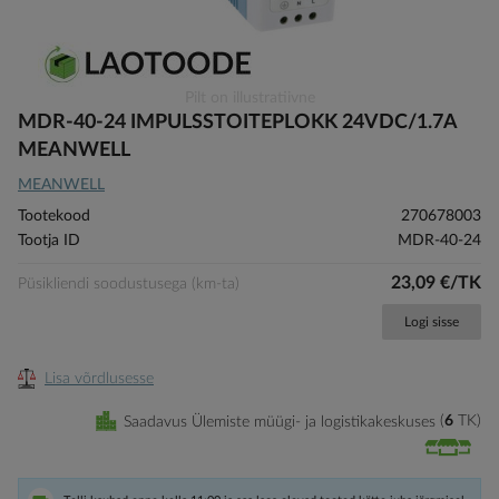
Skip
Pilt on illustratiivne
to
MDR-40-24 IMPULSSTOITEPLOKK 24VDC/1.7A
the
MEANWELL
beginning
MEANWELL
of
the
Tootekood
270678003
images
Tootja ID
MDR-40-24
gallery
23,09 €/TK
Püsikliendi soodustusega (km-ta)
Logi sisse
Lisa võrdlusesse
Saadavus Ülemiste müügi- ja logistikakeskuses
6
TK