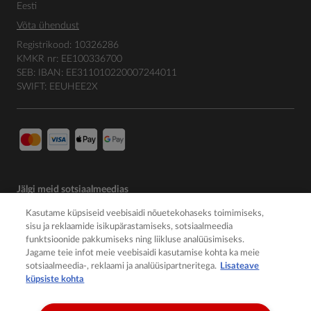
Eesti
Võta ühendust
Registrikood: 10326286
KMKR nr: EE100336700
SEB: IBAN: EE311010220007244011
SWIFT: EEUHEE2X
Jälgi meid sotsiaalmeedias
Kasutame küpsiseid veebisaidi nõuetekohaseks toimimiseks,
sisu ja reklaamide isikupärastamiseks, sotsiaalmeedia
funktsioonide pakkumiseks ning liikluse analüüsimiseks.
Jagame teie infot meie veebisaidi kasutamise kohta ka meie
sotsiaalmeedia-, reklaami ja analüüsipartneritega.
Lisateave
küpsiste kohta