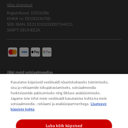
Võta ühendust
Registrikood: 10326286
KMKR nr: EE100336700
SEB: IBAN: EE311010220007244011
SWIFT: EEUHEE2X
Jälgi meid sotsiaalmeedias
Kasutame küpsiseid veebisaidi nõuetekohaseks toimimiseks,
sisu ja reklaamide isikupärastamiseks, sotsiaalmeedia
funktsioonide pakkumiseks ning liikluse analüüsimiseks.
Jagame teie infot meie veebisaidi kasutamise kohta ka meie
sotsiaalmeedia-, reklaami ja analüüsipartneritega.
Lisateave
küpsiste kohta
Luba kõik küpsised