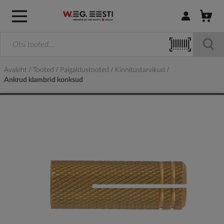
Logi sisse / R
Avaleht
Tooted
Paigaldustooted
Kinnitustarvikud
Ankrud klambrid konksud
Skip
to
the
end
of
the
images
gallery