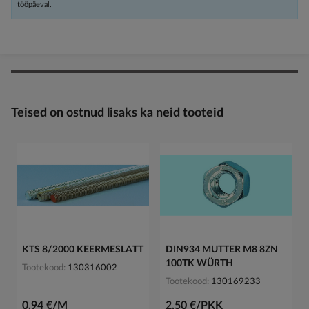
tööpäeval.
Teised on ostnud lisaks ka neid tooteid
KTS 8/2000 KEERMESLATT
DIN934 MUTTER M8 8ZN
100TK WÜRTH
Tootekood
130316002
Tootekood
130169233
0,94 €/M
2,50 €/PKK