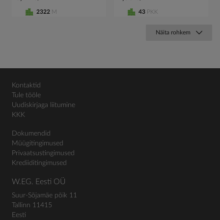
2322
M
43
PKK
Näita rohkem
Kontaktid
Tule tööle
Uudiskirjaga liitumine
KKK
Dokumendid
Müügitingimused
Privaatsustingimused
Krediiditingimused
W.EG. Eesti OÜ
Suur-Sõjamäe põik 11
Tallinn 11415
Eesti