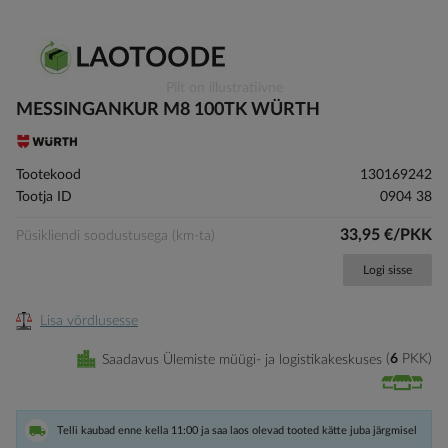
Skip
Pilt on illustratiivne
to
MESSINGANKUR M8 100TK WÜRTH
the
beginning
of
Tootekood
130169242
the
Tootja ID
0904 38
images
gallery
33,95 €/PKK
Püsikliendi soodustusega (km-ta)
Logi sisse
Lisa võrdlusesse
Saadavus Ülemiste müügi- ja logistikakeskuses
6
PKK
Telli kaubad enne kella 11:00 ja saa laos olevad tooted kätte juba järgmisel