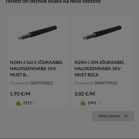
Teised on ostnud lisaks ka neid tooteid
N2XH-J 3x2.5 JÕUKAABEL
N2XH-J 3X4 JÕUKAABEL
HALOGEENIVABA 1KV
HALOGEENIVABA 1KV
MUST B...
MUST B2CA
Tootekood
060755022
Tootekood
060479032
1,93 €/M
3,02 €/M
7271
M
1991
M
Näita rohkem