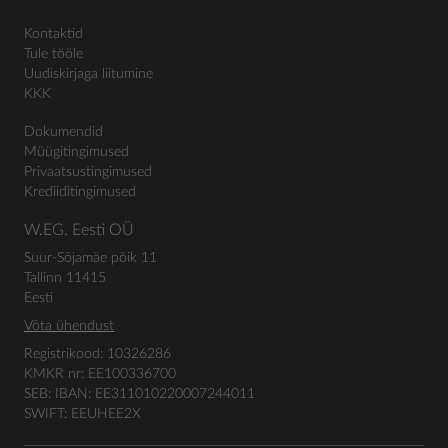
Kontaktid
Tule tööle
Uudiskirjaga liitumine
KKK
Dokumendid
Müügitingimused
Privaatsustingimused
Krediiditingimused
W.EG. Eesti OÜ
Suur-Sõjamäe põik 11
Tallinn 11415
Eesti
Võta ühendust
Registrikood: 10326286
KMKR nr: EE100336700
SEB: IBAN: EE311010220007244011
SWIFT: EEUHEE2X