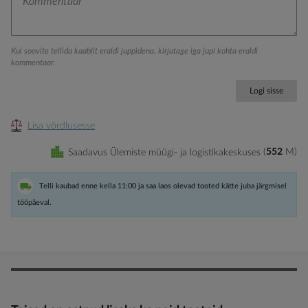
Kui soovite tellida kaablit eraldi juppidena, kirjutage iga jupi kohta eraldi
kommentaar.
Logi sisse
Lisa võrdlusesse
Saadavus Ülemiste müügi- ja logistikakeskuses
552
M
Telli kaubad enne kella 11:00 ja saa laos olevad tooted kätte juba järgmisel
tööpäeval.