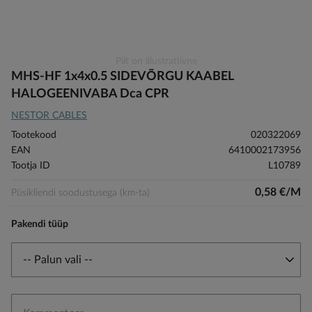
Skip
Pilt on illustratiivne
to
MHS-HF 1x4x0.5 SIDEVÕRGU KAABEL
the
HALOGEENIVABA Dca CPR
beginning
NESTOR CABLES
of
the
Tootekood
020322069
images
EAN
6410002173956
gallery
Tootja ID
L10789
0,58 €/M
Püsikliendi soodustusega (km-ta)
Pakendi tüüp