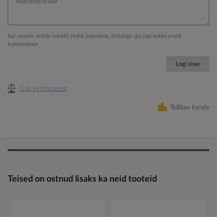
Kui soovite tellida kaablit eraldi juppidena, kirjutage iga jupi kohta eraldi
kommentaar.
Logi sisse
Lisa võrdlusesse
Tellitav toode
Teised on ostnud lisaks ka neid tooteid