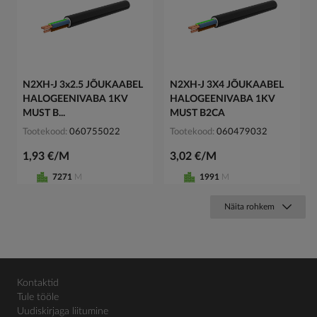
N2XH-J 3x2.5 JÕUKAABEL
N2XH-J 3X4 JÕUKAABEL
HALOGEENIVABA 1KV
HALOGEENIVABA 1KV
MUST B...
MUST B2CA
Tootekood
060755022
Tootekood
060479032
1,93 €/M
3,02 €/M
7271
M
1991
M
Näita rohkem
Kontaktid
Tule tööle
Uudiskirjaga liitumine