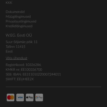
KKK
Dokumendid
Müügitingimused
Privaatsustingimused
Krediiditingimused
W.EG. Eesti OÜ
Suur-Sõjamäe põik 11
Tallinn 11415
Eesti
Võta ühendust
Registrikood: 10326286
KMKR nr: EE100336700
SEB: IBAN: EE311010220007244011
SWIFT: EEUHEE2X