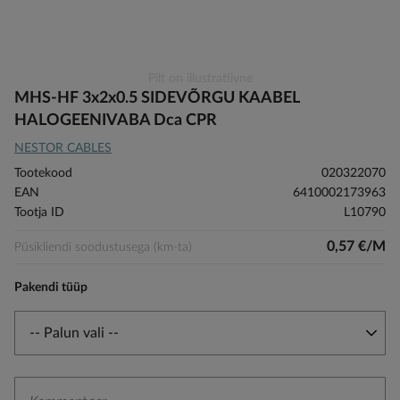
Skip
Pilt on illustratiivne
to
MHS-HF 3x2x0.5 SIDEVÕRGU KAABEL
the
HALOGEENIVABA Dca CPR
beginning
NESTOR CABLES
of
the
Tootekood
020322070
images
EAN
6410002173963
gallery
Tootja ID
L10790
0,57 €/M
Püsikliendi soodustusega (km-ta)
Pakendi tüüp