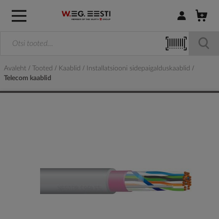
Logi sisse / R
Avaleht
Tooted
Kaablid
Installatsiooni sidepaigalduskaablid
Telecom kaablid
Skip
to
the
end
of
the
images
gallery