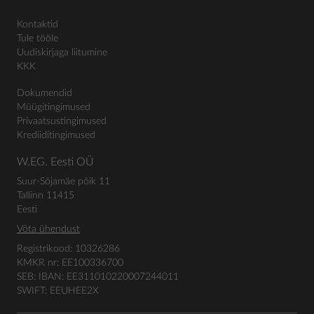
Kontaktid
Tule tööle
Uudiskirjaga liitumine
KKK
Dokumendid
Müügitingimused
Privaatsustingimused
Krediiditingimused
W.EG. Eesti OÜ
Suur-Sõjamäe põik 11
Tallinn 11415
Eesti
Võta ühendust
Registrikood: 10326286
KMKR nr: EE100336700
SEB: IBAN: EE311010220007244011
SWIFT: EEUHEE2X