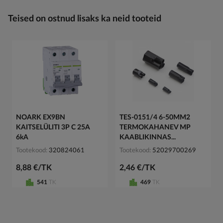
Teised on ostnud lisaks ka neid tooteid
NOARK EX9BN
TES-0151/4 6-50MM2
KAITSELÜLITI 3P C 25A
TERMOKAHANEV MP
6kA
KAABLIKINNAS...
Tootekood
320824061
Tootekood
52029700269
8,88 €/TK
2,46 €/TK
541
TK
469
TK