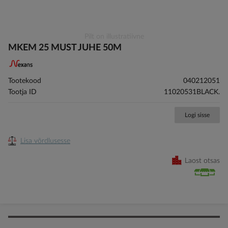
Skip
Pilt on illustratiivne
to
MKEM 25 MUST JUHE 50M
the
beginning
of
Tootekood
040212051
the
Tootja ID
11020531BLACK.
images
gallery
Logi sisse
Lisa võrdlusesse
Laost otsas