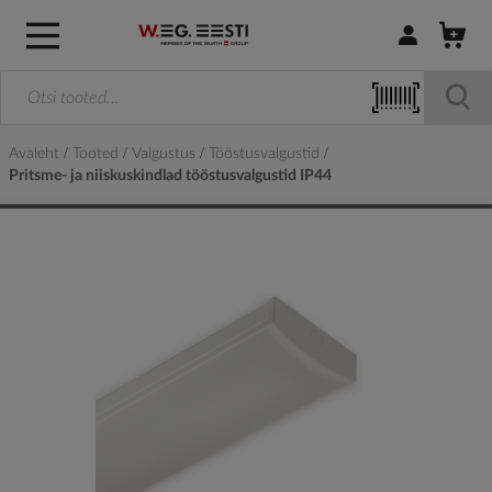
Logi sisse / R
Avaleht
Tooted
Valgustus
Tööstusvalgustid
Pritsme- ja niiskuskindlad tööstusvalgustid IP44
Skip
to
the
end
of
the
images
gallery