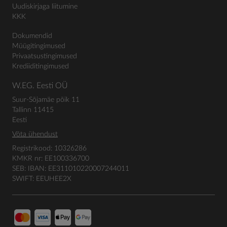
Uudiskirjaga liitumine
KKK
Dokumendid
Müügitingimused
Privaatsustingimused
Krediiditingimused
W.EG. Eesti OÜ
Suur-Sõjamäe põik 11
Tallinn 11415
Eesti
Võta ühendust
Registrikood: 10326286
KMKR nr: EE100336700
SEB: IBAN: EE311010220007244011
SWIFT: EEUHEE2X