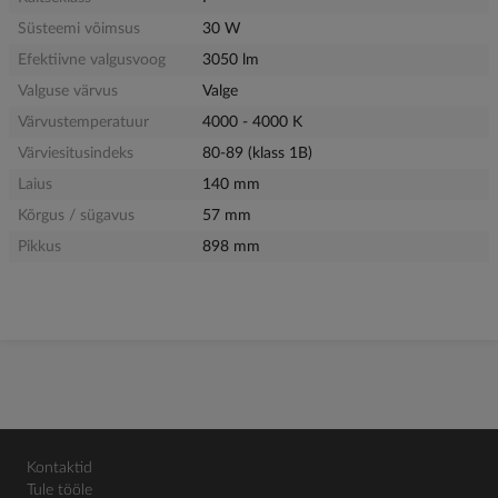
Süsteemi võimsus
30 W
Efektiivne valgusvoog
3050 lm
Valguse värvus
Valge
Värvustemperatuur
4000 - 4000 K
Värviesitusindeks
80-89 (klass 1B)
Laius
140 mm
Kõrgus / sügavus
57 mm
Pikkus
898 mm
Kontaktid
Tule tööle