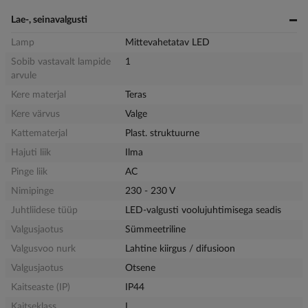
Lae-, seinavalgusti
Lamp
Mittevahetatav LED
Sobib vastavalt lampide
1
arvule
Kere materjal
Teras
Kere värvus
Valge
Kattematerjal
Plast. struktuurne
Hajuti liik
Ilma
Pinge liik
AC
Nimipinge
230 - 230 V
Juhtliidese tüüp
LED-valgusti voolujuhtimisega seadis
Valgusjaotus
Sümmeetriline
Valgusvoo nurk
Lahtine kiirgus / difusioon
Valgusjaotus
Otsene
Kaitseaste (IP)
IP44
Kaitseklass
I