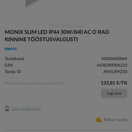
Skip
Pilt on illustratiivne
to
MONIX SLIM LED IP44 30W/840 AC O RAD
the
KINNINE TÖÖSTUSVALGUSTI
beginning
of
the
Tootekood
43000400069
images
EAN
6438389006223
gallery
Tootja ID
AMSLR9O30
133,81 €/TK
Püsikliendi soodustusega (km-ta)
Logi sisse
Lisa võrdlusesse
Tellitav toode