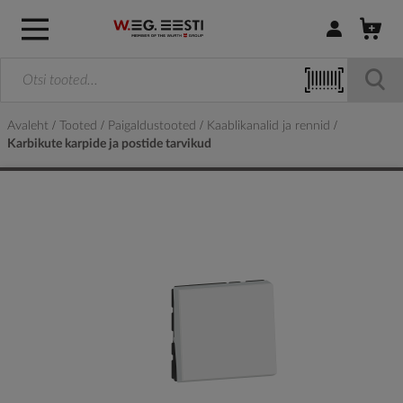
Logi sisse / R
Avaleht
Tooted
Paigaldustooted
Kaablikanalid ja rennid
Karbikute karpide ja postide tarvikud
Skip
to
the
end
of
the
images
gallery