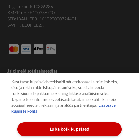
Registrikood: 10326286
KMKR nr: EE100336700
SEB: IBAN: EE311010220007244011
SWIFT: EEUHEE2X
Jälgi meid sotsiaalmeedias
Kasutame küpsiseid veebisaidi nõuetekohaseks toimimiseks,
sisu ja reklaamide isikupärastamiseks, sotsiaalmeedia
funktsioonide pakkumiseks ning liikluse analüüsimiseks.
Jagame teie infot meie veebisaidi kasutamise kohta ka meie
sotsiaalmeedia-, reklaami ja analüüsipartneritega.
Lisateave
küpsiste kohta
Luba kõik küpsised
© 2026 Member of the Würth Group