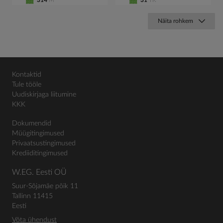
314
M
31
TK
Näita rohkem
Kontaktid
Tule tööle
Uudiskirjaga liitumine
KKK
Dokumendid
Müügitingimused
Privaatsustingimused
Krediiditingimused
W.EG. Eesti OÜ
Suur-Sõjamäe põik 11
Tallinn 11415
Eesti
Võta ühendust