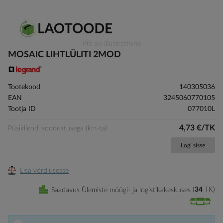
Skip
Pilt on illustratiivne
to
MOSAIC LIHTLÜLITI 2MOD
the
beginning
of
Tootekood
140305036
the
EAN
3245060770105
images
Tootja ID
077010L
gallery
4,73 €/TK
Püsikliendi soodustusega (km-ta)
Logi sisse
Lisa võrdlusesse
Saadavus Ülemiste müügi- ja logistikakeskuses
34
TK