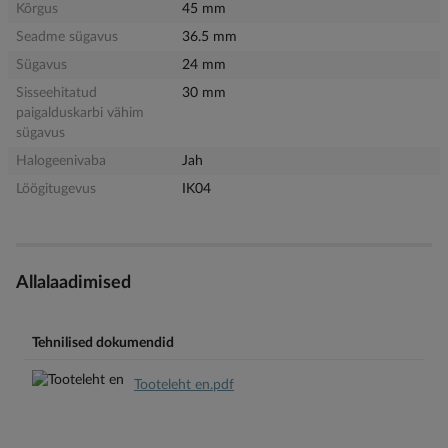
Kõrgus
45 mm
Seadme sügavus
36.5 mm
Sügavus
24 mm
Sisseehitatud
30 mm
paigalduskarbi vähim
sügavus
Halogeenivaba
Jah
Löögitugevus
IK04
Allalaadimised
Tehnilised dokumendid
Tooteleht en.pdf