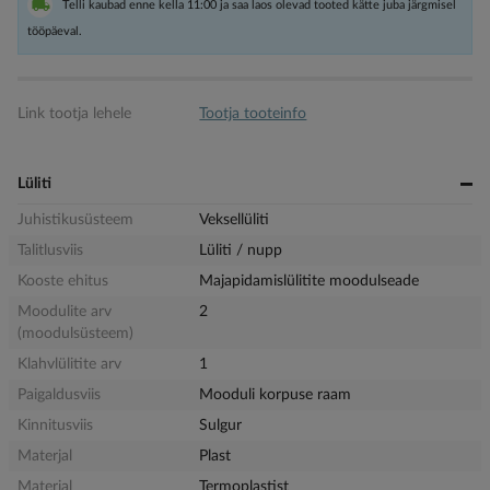
Telli kaubad enne kella 11:00 ja saa laos olevad tooted kätte juba järgmisel
tööpäeval.
Link tootja lehele
Tootja tooteinfo
Lüliti
Juhistikusüsteem
Veksellüliti
Talitlusviis
Lüliti / nupp
Kooste ehitus
Majapidamislülitite moodulseade
Moodulite arv
2
(moodulsüsteem)
Klahvlülitite arv
1
Paigaldusviis
Mooduli korpuse raam
Kinnitusviis
Sulgur
Materjal
Plast
Materjal
Termoplastist