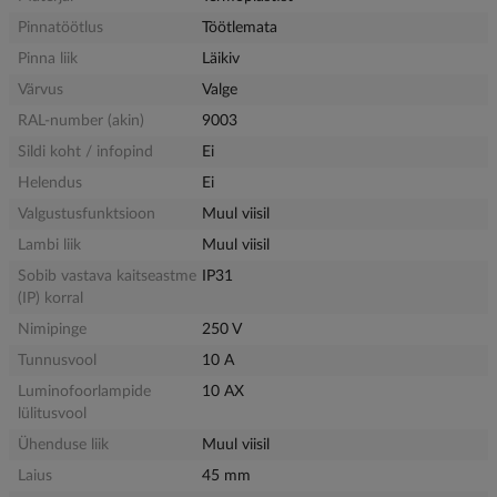
Pinnatöötlus
Töötlemata
Pinna liik
Läikiv
Värvus
Valge
RAL-number (akin)
9003
Sildi koht / infopind
Ei
Helendus
Ei
Valgustusfunktsioon
Muul viisil
Lambi liik
Muul viisil
Sobib vastava kaitseastme
IP31
(IP) korral
Nimipinge
250 V
Tunnusvool
10 A
Luminofoorlampide
10 AX
lülitusvool
Ühenduse liik
Muul viisil
Laius
45 mm