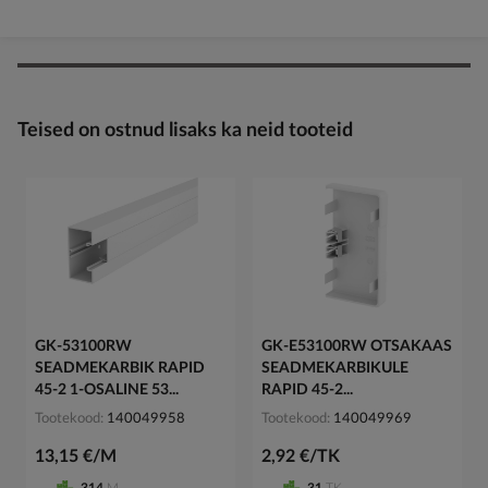
Teised on ostnud lisaks ka neid tooteid
GK-53100RW
GK-E53100RW OTSAKAAS
SEADMEKARBIK RAPID
SEADMEKARBIKULE
45-2 1-OSALINE 53...
RAPID 45-2...
Tootekood
140049958
Tootekood
140049969
13,15 €/M
2,92 €/TK