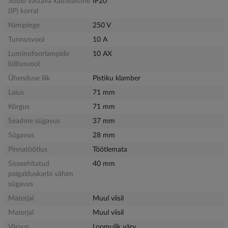
Sobib vastava kaitseastme
IP20
(IP) korral
Nimipinge
250 V
Tunnusvool
10 A
Luminofoorlampide
10 AX
lülitusvool
Ühenduse liik
Pistiku klamber
Laius
71 mm
Kõrgus
71 mm
Seadme sügavus
37 mm
Sügavus
28 mm
Pinnatöötlus
Töötlemata
Sisseehitatud
40 mm
paigalduskarbi vähim
sügavus
Materjal
Muul viisil
Materjal
Muul viisil
Värvus
Loomulik värv