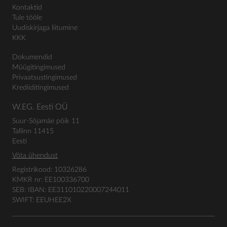
Kontaktid
Tule tööle
Uudiskirjaga liitumine
KKK
Dokumendid
Müügitingimused
Privaatsustingimused
Krediiditingimused
W.EG. Eesti OÜ
Suur-Sõjamäe põik 11
Tallinn 11415
Eesti
Võta ühendust
Registrikood: 10326286
KMKR nr: EE100336700
SEB: IBAN: EE311010220007244011
SWIFT: EEUHEE2X