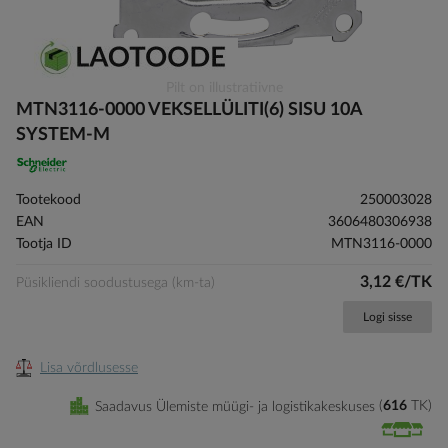
Skip
Pilt on illustratiivne
to
MTN3116-0000 VEKSELLÜLITI(6) SISU 10A
the
SYSTEM-M
beginning
of
the
Tootekood
250003028
images
EAN
3606480306938
gallery
Tootja ID
MTN3116-0000
3,12 €/TK
Püsikliendi soodustusega (km-ta)
Logi sisse
Lisa võrdlusesse
Saadavus Ülemiste müügi- ja logistikakeskuses
616
TK