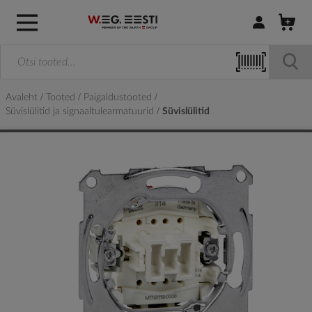
Logi sisse / R
Avaleht
Tooted
Paigaldustooted
Süvislülitid ja signaaltulearmatuurid
Süvislülitid
Skip
to
the
end
of
the
images
gallery