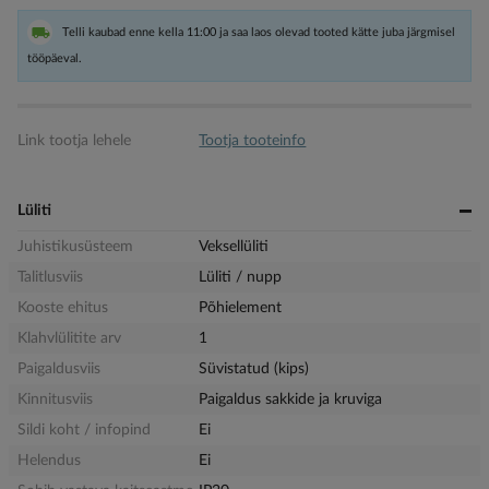
Telli kaubad enne kella 11:00 ja saa laos olevad tooted kätte juba järgmisel
tööpäeval.
Link tootja lehele
Tootja tooteinfo
Lüliti
Juhistikusüsteem
Veksellüliti
Talitlusviis
Lüliti / nupp
Kooste ehitus
Põhielement
Klahvlülitite arv
1
Paigaldusviis
Süvistatud (kips)
Kinnitusviis
Paigaldus sakkide ja kruviga
Sildi koht / infopind
Ei
Helendus
Ei