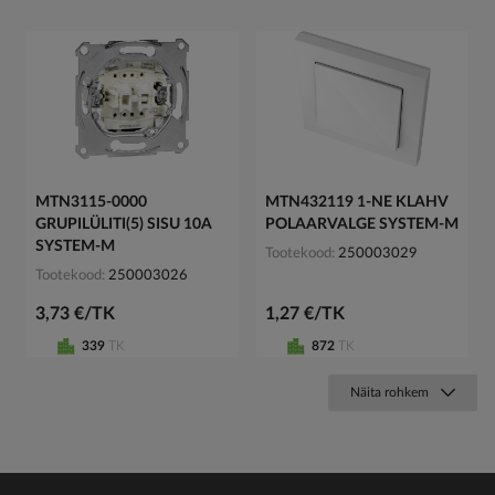
MTN3115-0000
MTN432119 1-NE KLAHV
GRUPILÜLITI(5) SISU 10A
POLAARVALGE SYSTEM-M
SYSTEM-M
Tootekood
250003029
Tootekood
250003026
3,73 €/TK
1,27 €/TK
339
TK
872
TK
Näita rohkem