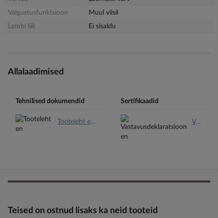
Valgustusfunktsioon
Muul viisil
Lambi liik
Ei sisaldu
Allalaadimised
Tehnilised dokumendid
Sertifikaadid
Tooteleht en.pdf
Vastavusdeklaratsioon en.pdf
Teised on ostnud lisaks ka neid tooteid