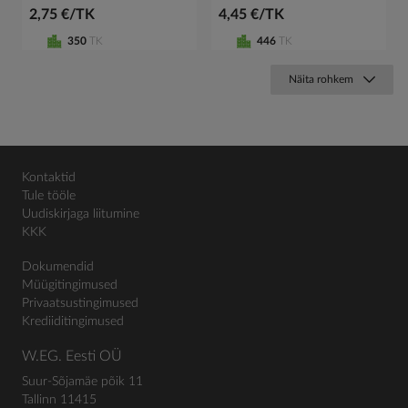
2,75 €/TK
4,45 €/TK
350
TK
446
TK
Näita rohkem
Kontaktid
Tule tööle
Uudiskirjaga liitumine
KKK
Dokumendid
Müügitingimused
Privaatsustingimused
Krediiditingimused
W.EG. Eesti OÜ
Suur-Sõjamäe põik 11
Tallinn 11415