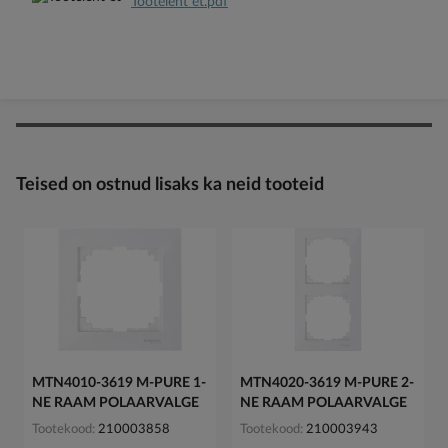
Tooteleht et.pdf
Teised on ostnud lisaks ka neid tooteid
MTN4010-3619 M-PURE 1-
MTN4020-3619 M-PURE 2-
NE RAAM POLAARVALGE
NE RAAM POLAARVALGE
Tootekood
210003858
Tootekood
210003943