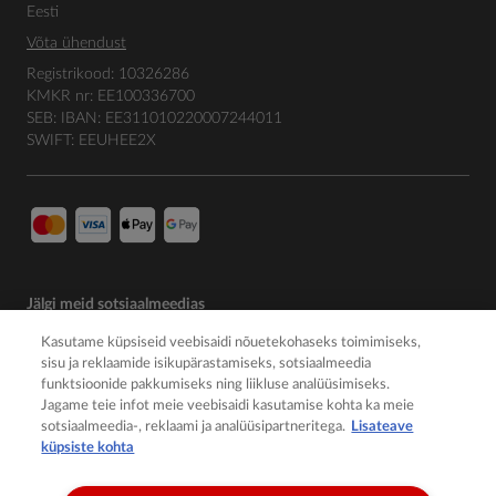
Eesti
Võta ühendust
Registrikood: 10326286
KMKR nr: EE100336700
SEB: IBAN: EE311010220007244011
SWIFT: EEUHEE2X
Jälgi meid sotsiaalmeedias
Kasutame küpsiseid veebisaidi nõuetekohaseks toimimiseks,
sisu ja reklaamide isikupärastamiseks, sotsiaalmeedia
funktsioonide pakkumiseks ning liikluse analüüsimiseks.
Jagame teie infot meie veebisaidi kasutamise kohta ka meie
sotsiaalmeedia-, reklaami ja analüüsipartneritega.
Lisateave
küpsiste kohta