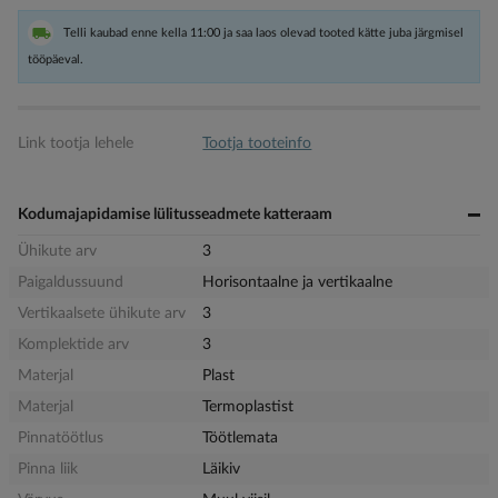
Telli kaubad enne kella 11:00 ja saa laos olevad tooted kätte juba järgmisel
tööpäeval.
Link tootja lehele
Tootja tooteinfo
Kodumajapidamise lülitusseadmete katteraam
Ühikute arv
3
Paigaldussuund
Horisontaalne ja vertikaalne
Vertikaalsete ühikute arv
3
Komplektide arv
3
Materjal
Plast
Materjal
Termoplastist
Pinnatöötlus
Töötlemata
Pinna liik
Läikiv