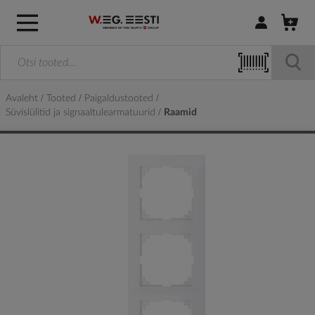
Logi sisse / R
Avaleht
Tooted
Paigaldustooted
Süvislülitid ja signaaltulearmatuurid
Raamid
Skip
to
the
end
of
the
images
gallery