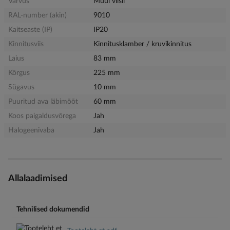
Värvus
Muul viisil
RAL-number (akin)
9010
Kaitseaste (IP)
IP20
Kinnitusviis
Kinnitusklamber / kruvikinnitus
Laius
83 mm
Kõrgus
225 mm
Sügavus
10 mm
Puuritud ava läbimõõt
60 mm
Koos paigaldusvõrega
Jah
Halogeenivaba
Jah
Allalaadimised
Tehnilised dokumendid