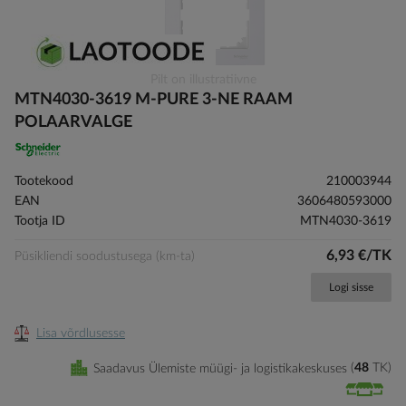
Skip
Pilt on illustratiivne
to
MTN4030-3619 M-PURE 3-NE RAAM
the
POLAARVALGE
beginning
of
the
Tootekood
210003944
images
EAN
3606480593000
gallery
Tootja ID
MTN4030-3619
6,93 €/TK
Püsikliendi soodustusega (km-ta)
Logi sisse
Lisa võrdlusesse
Saadavus Ülemiste müügi- ja logistikakeskuses
48
TK