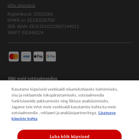
Võta ühendust
Registrikood: 10326286
KMKR nr: EE100336700
SEB: IBAN: EE311010220007244011
SWIFT: EEUHEE2X
Jälgi meid sotsiaalmeedias
Kasutame küpsiseid veebisaidi nõuetekohaseks toimimiseks,
sisu ja reklaamide isikupärastamiseks, sotsiaalmeedia
funktsioonide pakkumiseks ning liikluse analüüsimiseks.
Jagame teie infot meie veebisaidi kasutamise kohta ka meie
sotsiaalmeedia-, reklaami ja analüüsipartneritega.
Lisateave
küpsiste kohta
Luba kõik küpsised