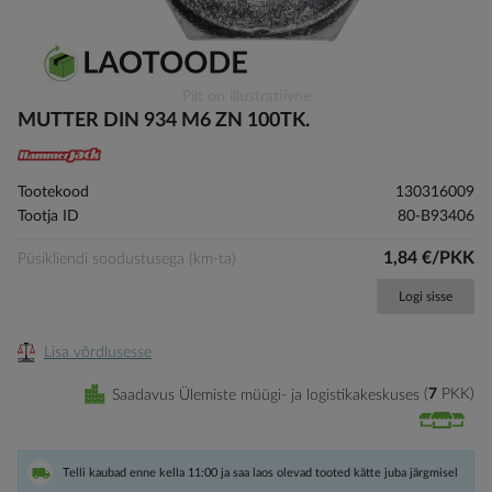
Skip
Pilt on illustratiivne
to
MUTTER DIN 934 M6 ZN 100TK.
the
beginning
of
Tootekood
130316009
the
Tootja ID
80-B93406
images
gallery
1,84 €/PKK
Püsikliendi soodustusega (km-ta)
Logi sisse
Lisa võrdlusesse
Saadavus Ülemiste müügi- ja logistikakeskuses
7
PKK
Telli kaubad enne kella 11:00 ja saa laos olevad tooted kätte juba järgmisel