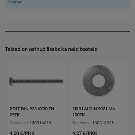
tööpäeval.
Teised on ostnud lisaks ka neid tooteid
POLT DIN 933 6X30 ZN
SEIB LAI DIN 9021 M6
25TK
100TK.
Tootekood
130316013
Tootekood
130316025
4,00 €/PKK
4,27 €/PKK