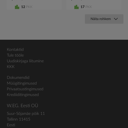
12
PKK
17
PKK
Näita rohkem
Kontaktid
Tule tööle
Uudiskirjaga liitumine
KKK
Dokumendid
Müügitingimused
Privaatsustingimused
Krediiditingimused
W.EG. Eesti OÜ
Suur-Sõjamäe põik 11
Tallinn 11415
Eesti