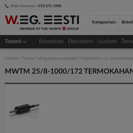
Skip
Võtke ühendust:
+372 671 1900
to
Content
Kategooriad
Bränd
Tooted
Rohepööre
Ettevõttest
Uudised
Teen
Avaleht
Tooted
Võrgujaotusmaterjalid
Kaablikaitse- ja ühendamist
MWTM 25/8-1000/172 TERMOKAHA
Skip
to
the
end
of
the
images