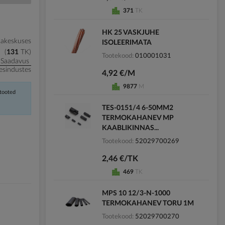
371
TK
HK 25 VASKJUHE
kakeskuses
ISOLEERIMATA
131
TK
Tootekood
010001031
Saadavus
esindustes
4,92 €/M
9877
M
 tooted
TES-0151/4 6-50MM2
TERMOKAHANEV MP
KAABLIKINNAS...
Tootekood
52029700269
2,46 €/TK
469
TK
MPS 10 12/3-N-1000
TERMOKAHANEV TORU 1M
Tootekood
52029700270