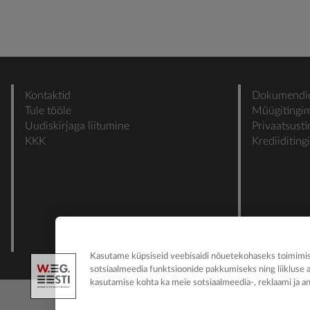
Kontaktid
Dokumendi
Tule tööle
Müügitingi
Uudiskirjaga liitumine
Privaatsust
KKK
Krediiditin
Kasutame küpsiseid veebisaidi nõuetekohaseks toimimise
sotsiaalmeedia funktsioonide pakkumiseks ning liikluse 
kasutamise kohta ka meie sotsiaalmeedia-, reklaami ja an