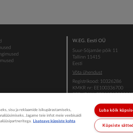
W.EG. Eesti OÜ
d
mused
Suur-Sõjamäe põik 11
ingimused
Tallinn 11415
gimused
Eesti
Võta ühendust
Registrikood: 10326286
KMKR nr: EE100336700
SEB: IBAN: EE31101022000
SWIFT: EEUHEE2X
ks, sisu ja reklaamide isikupärastamiseks,
Luba kõik küpsi
analüüsimiseks. Jagame teie infot meie veebisaidi
alüüsipartneritega.
Lisateave küpsiste kohta
Küpsiste sätte