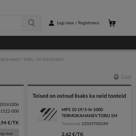
Logi sisse / Registreeru
MOKAHANEV TORU 1M RAYCHEM
Prindi
Teised on ostnud lisaks ka neid tooteid
20161006
MPS 10 19/5-N-1000
81522-000
TERMOKAHANEV TORU 1M
,94 €/TK
Tootekood
52029700289
ogi sisse
2,62 €/TK