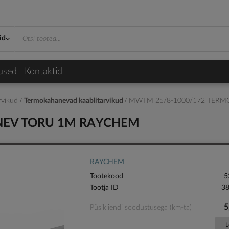
id
used
Kontaktid
arvikud
Termokahanevad kaablitarvikud
MWTM 25/8-1000/172 TER
NEV TORU 1M RAYCHEM
RAYCHEM
Tootekood
5
Tootja ID
3
5
Püsikliendi soodustusega (km-ta)
L