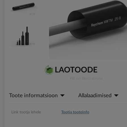
gallery
Skip
Pilt on illustratiivne
to
the
Toote informatsioon
Allalaadimised
beginning
of
the
images
Link tootja lehele
Tootja tooteinfo
gallery