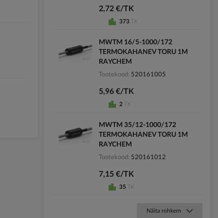
2,72 €/TK
373
TK
MWTM 16/5-1000/172
TERMOKAHANEV TORU 1M
RAYCHEM
Tootekood
520161005
5,96 €/TK
2
TK
MWTM 35/12-1000/172
TERMOKAHANEV TORU 1M
RAYCHEM
Tootekood
520161012
7,15 €/TK
35
TK
Näita rohkem