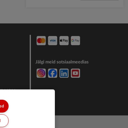
Jälgi meid sotsiaalmeedias
7244011
sed
d