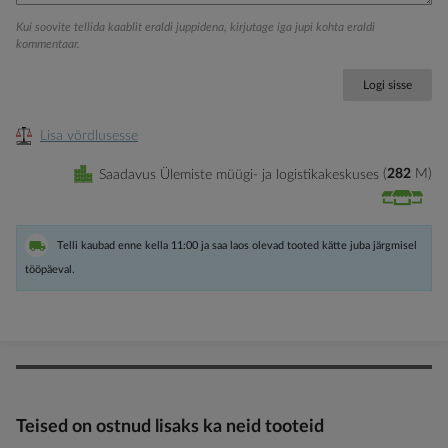
Kui soovite tellida kaablit eraldi juppidena, kirjutage iga jupi kohta eraldi
kommentaar.
Logi sisse
Lisa võrdlusesse
Saadavus Ülemiste müügi- ja logistikakeskuses
282
M
Telli kaubad enne kella 11:00 ja saa laos olevad tooted kätte juba järgmisel
tööpäeval.
Teised on ostnud lisaks ka neid tooteid