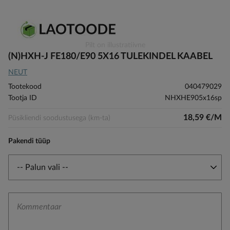
Skip
Pilt on illustratiivne
to
(N)HXH-J FE180/E90 5X16 TULEKINDEL KAABEL
the
NEUT
beginning
of
Tootekood
040479029
the
Tootja ID
NHXHE905x16sp
images
gallery
18,59 €/M
Püsikliendi soodustusega (km-ta)
Pakendi tüüp