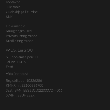
Kontaktid
Tule tööle
Uudiskirjaga liitumine
KKK
Dokumendid
Müügitingimused
Privaatsustingimused
Krediiditingimused
W.EG. Eesti OÜ
Suur-Sõjamäe põik 11
Tallinn 11415
Eesti
Võta ühendust
Registrikood: 10326286
KMKR nr: EE100336700
SEB: IBAN: EE311010220007244011
SWIFT: EEUHEE2X