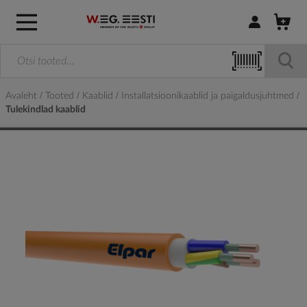
Logi sisse / R
Avaleht
Tooted
Kaablid
Installatsioonikaablid ja paigaldusjuhtmed
Tulekindlad kaablid
Skip
to
the
end
of
the
images
gallery