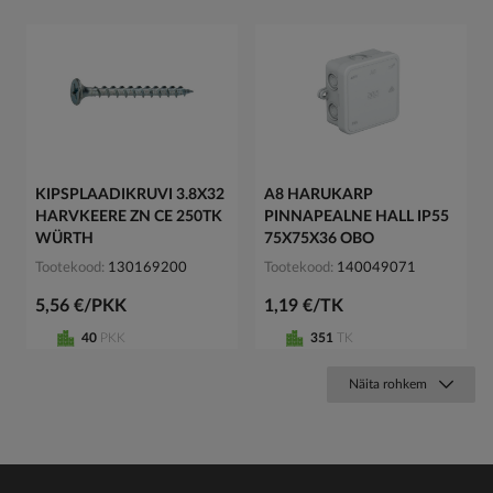
KIPSPLAADIKRUVI 3.8X32
A8 HARUKARP
HARVKEERE ZN CE 250TK
PINNAPEALNE HALL IP55
WÜRTH
75X75X36 OBO
Tootekood
130169200
Tootekood
140049071
5,56 €/PKK
1,19 €/TK
40
PKK
351
TK
Näita rohkem