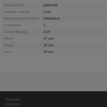
Kere materjal
polüamiid
Kontakti materjal
CuZn
Pinnatöötluse kontaktid
Hõbetatud
Saastemäär
2
Tunnus-liigpinge
4 kV
Pikkus
57 mm
Kõrgus
20 mm
Laius
59 mm
Kontaktid
Tule tööle