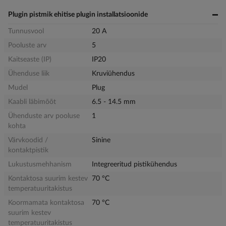
Plugin pistmik ehitise plugin installatsioonide
Tunnusvool
20 A
Pooluste arv
5
Kaitseaste (IP)
IP20
Ühenduse liik
Kruviühendus
Mudel
Plug
Kaabli läbimõõt
6.5 - 14.5 mm
Ühenduste arv pooluse
1
kohta
Värvkoodid /
Sinine
kontaktpistik
Lukustusmehhanism
Integreeritud pistikühendus
Kontaktosa suurim kestev
70 °C
temperatuuritakistus
Koormamata kontaktosa
70 °C
suurim kestev
temperatuuritakistus