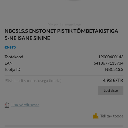
Skip
Pilt on illustratiivne
to
NBC51S.S ENSTONET PISTIK TÕMBETAKISTIGA
the
5-NE ISANE SININE
beginning
of
the
Tootekood
19000400143
images
EAN
6418677113734
gallery
Tootja ID
NBC51S.S
4,93 €/TK
Püsikliendi soodustusega (km-ta)
Logi sisse
Lisa võrdlusesse
Tellitav toode