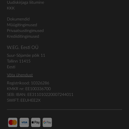
Uudiskirjaga liitumine
KKK
Dokumendid
Müügitingimused
Privaatsustingimused
Krediiditingimused
W.EG. Eesti OÜ
Suur-Sõjamäe põik 11
Tallinn 11415
Eesti
Võta ühendust
Registrikood: 10326286
KMKR nr: EE100336700
SEB: IBAN: EE311010220007244011
SWIFT: EEUHEE2X