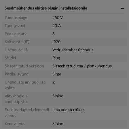
Seadmeühendus ehitise plugin installatsioonile
Tunnuspinge
250 V
Tunnusvool
20 A
Pooluste arv
3
Kaitseaste (IP)
IP20
Ühenduse liik
Vedruklamber ühendus
Mudel
Plug
Sisseehitatud versioon
Sisseehitatud osa / pistikühendus
Pistiku suund
Sirge
Ühenduste arv pooluse
2
kohta
Värvkoodid /
Sinine
kontaktpistik
Eraldusadapteri elemendi
Ilma adaptertükita
värvus
Kere värvus
Sinine