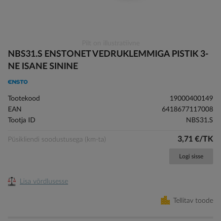
Skip
Pilt on illustratiivne
to
NBS31.S ENSTONET VEDRUKLEMMIGA PISTIK 3-
the
NE ISANE SININE
beginning
of
the
Tootekood
19000400149
images
EAN
6418677117008
gallery
Tootja ID
NBS31.S
3,71 €/TK
Püsikliendi soodustusega (km-ta)
Logi sisse
Lisa võrdlusesse
Tellitav toode