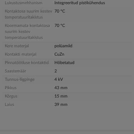
Lukustusmehhanism
Integreeritud pistikühendus
Kontaktosa suurim kestev
70 °C
temperatuuritakistus
Koormamata kontaktosa
70 °C
suurim kestev
temperatuuritakistus
Kere materjal
polüamiid
Kontakti materjal
CuZn
Pinnatöötluse kontaktid
Hõbetatud
Saastemäär
2
Tunnus-liigpinge
4 kV
Pikkus
43 mm
Kõrgus
15 mm
Laius
39 mm