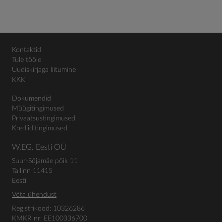
Kontaktid
Tule tööle
Uudiskirjaga liitumine
KKK
Dokumendid
Müügitingimused
Privaatsustingimused
Krediiditingimused
W.EG. Eesti OÜ
Suur-Sõjamäe põik 11
Tallinn 11415
Eesti
Võta ühendust
Registrikood: 10326286
KMKR nr: EE100336700