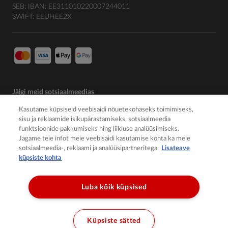
SEB: IBAN: EE311010220007244011
SWIFT: EEUHEE2X
Jälgi meid sotsiaalmeedias
Kasutame küpsiseid veebisaidi nõuetekohaseks toimimiseks,
sisu ja reklaamide isikupärastamiseks, sotsiaalmeedia
funktsioonide pakkumiseks ning liikluse analüüsimiseks.
Jagame teie infot meie veebisaidi kasutamise kohta ka meie
sotsiaalmeedia-, reklaami ja analüüsipartneritega.
Lisateave
küpsiste kohta
Luba kõik küpsised
© 2026 Member of the Würth Group
Küpsiste sätted