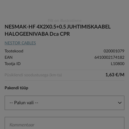
Skip
Pilt on illustratiivne
to
NESMAK-HF 4X2X0.5+0.5 JUHTIMISKAABEL
the
HALOGEENIVABA Dca CPR
beginning
NESTOR CABLES
of
the
Tootekood
020001079
images
EAN
6410002174182
gallery
Tootja ID
L10800
1,63 €/M
Püsikliendi soodustusega (km-ta)
Pakendi tüüp