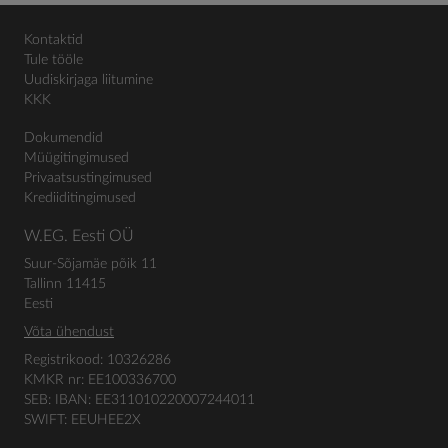
Kontaktid
Tule tööle
Uudiskirjaga liitumine
KKK
Dokumendid
Müügitingimused
Privaatsustingimused
Krediiditingimused
W.EG. Eesti OÜ
Suur-Sõjamäe põik 11
Tallinn 11415
Eesti
Võta ühendust
Registrikood: 10326286
KMKR nr: EE100336700
SEB: IBAN: EE311010220007244011
SWIFT: EEUHEE2X