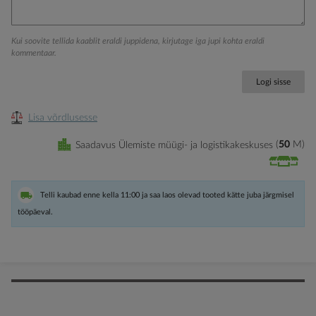
Kui soovite tellida kaablit eraldi juppidena, kirjutage iga jupi kohta eraldi
kommentaar.
Logi sisse
Lisa võrdlusesse
Saadavus Ülemiste müügi- ja logistikakeskuses
50
M
Telli kaubad enne kella 11:00 ja saa laos olevad tooted kätte juba järgmisel
tööpäeval.