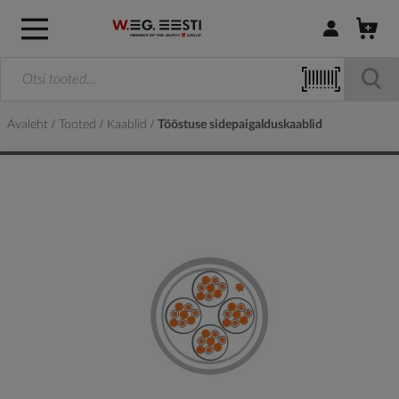
Logi sisse / R
Avaleht
Tooted
Kaablid
Tööstuse sidepaigalduskaablid
Skip
to
the
end
of
the
images
gallery