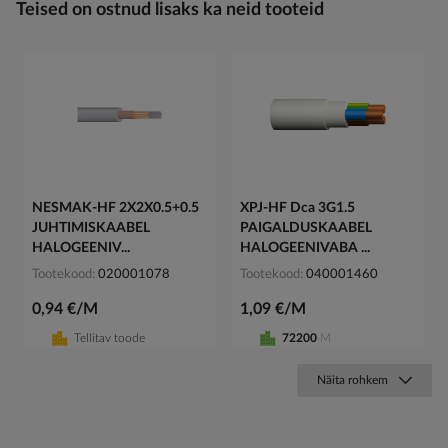
Teised on ostnud lisaks ka neid tooteid
NESMAK-HF 2X2X0.5+0.5
XPJ-HF Dca 3G1.5
JUHTIMISKAABEL
PAIGALDUSKAABEL
HALOGEENIV...
HALOGEENIVABA ...
Tootekood
020001078
Tootekood
040001460
0,94 €/M
1,09 €/M
Tellitav toode
72200
M
Näita rohkem