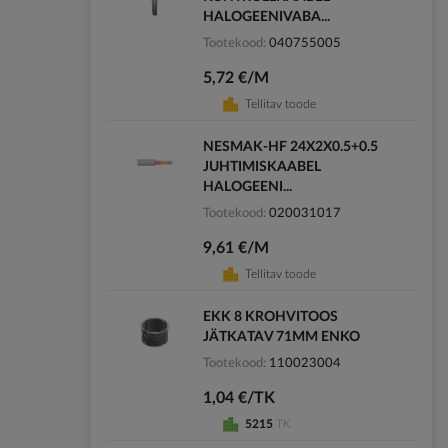
HALOGEENIVABA...
Tootekood
040755005
5,72 €/M
Tellitav toode
NESMAK-HF 24X2X0.5+0.5
JUHTIMISKAABEL
HALOGEENI...
Tootekood
020031017
9,61 €/M
Tellitav toode
EKK 8 KROHVITOOS
JÄTKATAV 71MM ENKO
Tootekood
110023004
1,04 €/TK
5215
TK