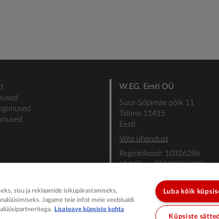
W.EG. Eesti OÜ
d
mused
Suur-Sõjamäe põik 11
ingimused
Tallinn 11415
gimused
Eesti
Võta ühendust
Registrikood: 10326286
KMKR nr: EE100336700
SEB: IBAN: EE31101022000
SWIFT: EEUHEE2X
ks, sisu ja reklaamide isikupärastamiseks,
Luba kõik küpsi
analüüsimiseks. Jagame teie infot meie veebisaidi
alüüsipartneritega.
Lisateave küpsiste kohta
Küpsiste sätte