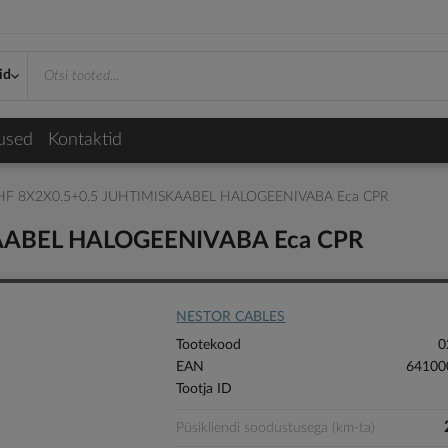
id
used
Kontaktid
F 8X2X0.5+0.5 JUHTIMISKAABEL HALOGEENIVABA Eca CPR
AABEL HALOGEENIVABA Eca CPR
NESTOR CABLES
Tootekood
0
EAN
64100
Tootja ID
Püsikliendi soodustusega (km-ta)