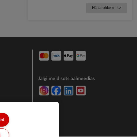
Näita rohkem
Jälgi meid sotsiaalmeedias
7244011
sed
d