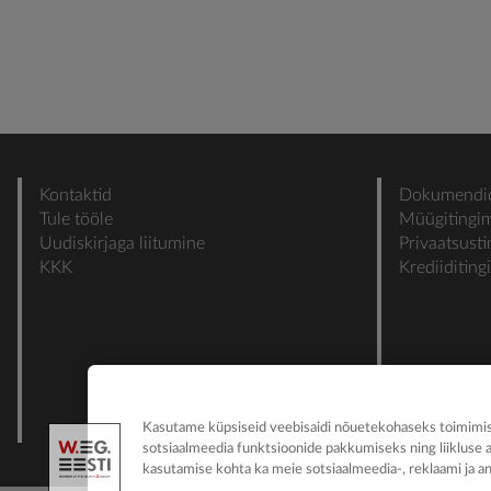
Kontaktid
Dokumendi
Tule tööle
Müügitingi
Uudiskirjaga liitumine
Privaatsust
KKK
Krediiditin
Kasutame küpsiseid veebisaidi nõuetekohaseks toimimise
sotsiaalmeedia funktsioonide pakkumiseks ning liikluse 
kasutamise kohta ka meie sotsiaalmeedia-, reklaami ja an