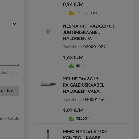
0,94 €/M
Tellitav toode
NESMAK-HF 4X2X0.5+0.5
JUHTIMISKAABEL
HALOGEENIV...
Tootekood
020001079
1,63 €/M
50
M
ga jupi kohta
XPJ-HF Dca 3G1.5
PAIGALDUSKAABEL
ogi sisse
HALOGEENIVABA ...
Tootekood
040001460
1,09 €/M
litav toode
72200
M
MMO-HF 12x1.5 T500
KONTROLLKAABEL