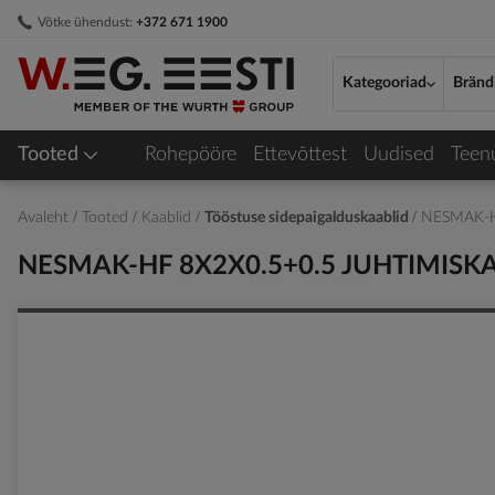
Skip
Võtke ühendust:
+372 671 1900
to
Content
Kategooriad
Bränd
Tooted
Rohepööre
Ettevõttest
Uudised
Teen
Avaleht
Tooted
Kaablid
Tööstuse sidepaigalduskaablid
NESMAK-H
NESMAK-HF 8X2X0.5+0.5 JUHTIMISK
Skip
to
the
end
of
the
images