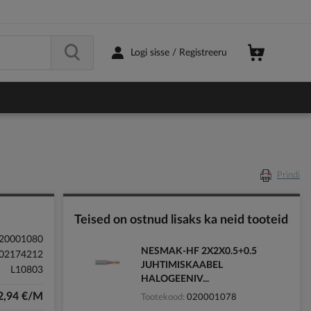
Logi sisse / Registreeru
Prindi
Teised on ostnud lisaks ka neid tooteid
20001080
NESMAK-HF 2X2X0.5+0.5
02174212
JUHTIMISKAABEL
L10803
HALOGEENIV...
2,94 €/M
Tootekood
020001078