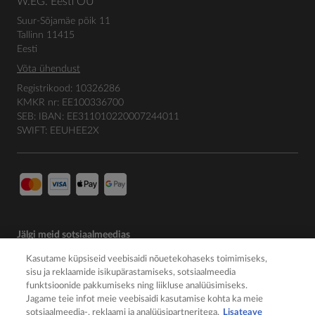
W.EG. Eesti OÜ
Suur-Sõjamäe põik 11
Tallinn 11415
Eesti
Võta ühendust
Registrikood: 10326286
KMKR nr: EE100336700
SEB: IBAN: EE311010220007244011
SWIFT: EEUHEE2X
Jälgi meid sotsiaalmeedias
Kasutame küpsiseid veebisaidi nõuetekohaseks toimimiseks,
sisu ja reklaamide isikupärastamiseks, sotsiaalmeedia
funktsioonide pakkumiseks ning liikluse analüüsimiseks.
Jagame teie infot meie veebisaidi kasutamise kohta ka meie
sotsiaalmeedia-, reklaami ja analüüsipartneritega.
Lisateave