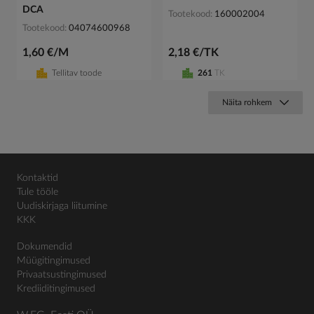
DCA
Tootekood
160002004
Tootekood
04074600968
1,60 €/M
2,18 €/TK
Tellitav toode
261
TK
Näita rohkem
Kontaktid
Tule tööle
Uudiskirjaga liitumine
KKK
Dokumendid
Müügitingimused
Privaatsustingimused
Krediiditingimused