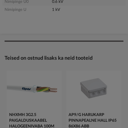
Nimipinge U0
0.6 kV
Nimipinge U
1 kV
Teised on ostnud lisaks ka neid tooteid
NHXMH 3G2.5
AP9/G HARUKARP
PAIGALDUSKAABEL
PINNAPEALNE HALL IP65
HALOGEENIVABA 100M
86X86 ABB