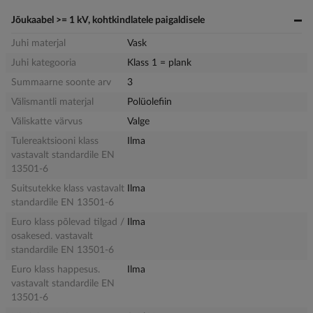
Jõukaabel >= 1 kV, kohtkindlatele paigaldisele
Juhi materjal
Vask
Juhi kategooria
Klass 1 = plank
Summaarne soonte arv
3
Välismantli materjal
Polüolefiin
Väliskatte värvus
Valge
Tulereaktsiooni klass
Ilma
vastavalt standardile EN
13501-6
Suitsutekke klass vastavalt
Ilma
standardile EN 13501-6
Euro klass põlevad tilgad /
Ilma
osakesed. vastavalt
standardile EN 13501-6
Euro klass happesus.
Ilma
vastavalt standardile EN
13501-6