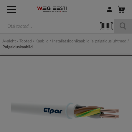
Logi sisse / R
Avaleht
Tooted
Kaablid
Installatsioonikaablid ja paigaldusjuhtmed
Paigalduskaablid
Skip
to
the
end
of
the
images
gallery