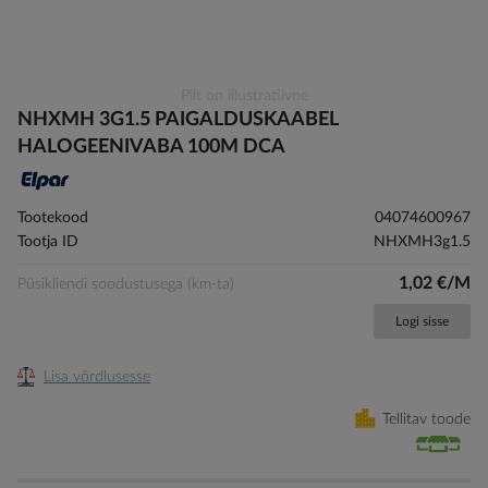
Skip
Pilt on illustratiivne
to
NHXMH 3G1.5 PAIGALDUSKAABEL
the
HALOGEENIVABA 100M DCA
beginning
of
the
Tootekood
04074600967
images
Tootja ID
NHXMH3g1.5
gallery
1,02 €/M
Püsikliendi soodustusega (km-ta)
Logi sisse
Lisa võrdlusesse
Tellitav toode