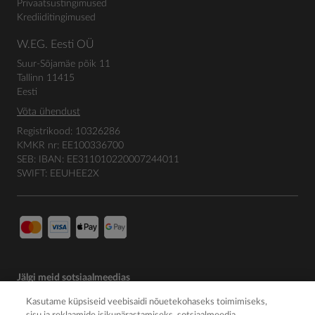
Privaatsustingimused
Krediiditingimused
W.EG. Eesti OÜ
Suur-Sõjamäe põik 11
Tallinn 11415
Eesti
Võta ühendust
Registrikood: 10326286
KMKR nr: EE100336700
SEB: IBAN: EE311010220007244011
SWIFT: EEUHEE2X
Jälgi meid sotsiaalmeedias
Kasutame küpsiseid veebisaidi nõuetekohaseks toimimiseks,