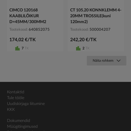
CIMCO 120168
CT 105.20 KONNKLEMM 4-
KAABLILÕIKUR
20MM TROSSILE(kuni
D=45MM/300MM2
120mm2)
Tootekood
640852075
Tootekood
500004207
174,02 €/TK
242,20 €/TK
7
TK
2
TK
Näita rohkem
Kontaktid
Tule tööle
Uudiskirjaga liitumine
KKK
Dokumendid
Müügitingimused