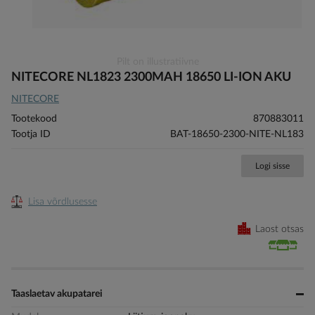
Skip
Pilt on illustratiivne
to
NITECORE NL1823 2300MAH 18650 LI-ION AKU
the
NITECORE
beginning
of
Tootekood
870883011
the
Tootja ID
BAT-18650-2300-NITE-NL183
images
gallery
Logi sisse
Lisa võrdlusesse
Laost otsas
Taaslaetav akupatarei