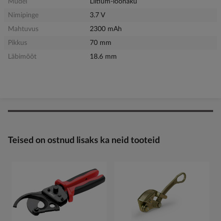
Mudel
Liitium-ioonaku
Nimipinge
3.7 V
Mahtuvus
2300 mAh
Pikkus
70 mm
Läbimõõt
18.6 mm
Teised on ostnud lisaks ka neid tooteid