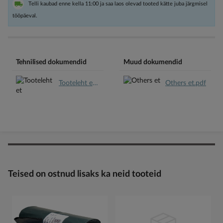
Telli kaubad enne kella 11:00 ja saa laos olevad tooted kätte juba järgmisel
tööpäeval.
Tehnilised dokumendid
Muud dokumendid
Tooteleht et.pdf
Others et.pdf
Teised on ostnud lisaks ka neid tooteid