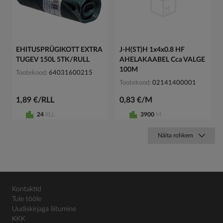
EHITUSPRÜGIKOTT EXTRA
J-H(ST)H 1x4x0.8 HF
TUGEV 150L 5TK/RULL
AHELAKAABEL Cca VALGE
100M
Tootekood
64031600215
Tootekood
02141400001
1,89 €/RLL
0,83 €/M
24
RLL
3900
M
Näita rohkem
Kontaktid
Tule tööle
Uudiskirjaga liitumine
KKK