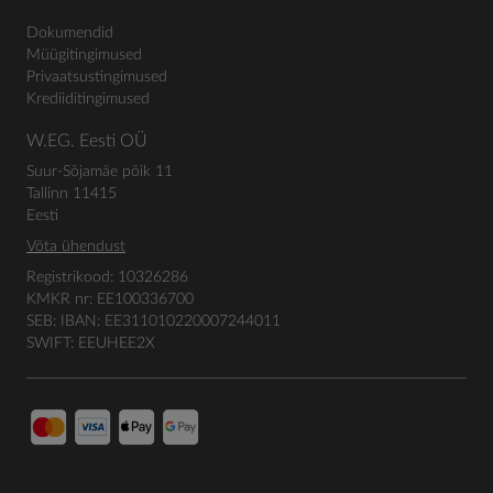
Dokumendid
Müügitingimused
Privaatsustingimused
Krediiditingimused
W.EG. Eesti OÜ
Suur-Sõjamäe põik 11
Tallinn 11415
Eesti
Võta ühendust
Registrikood: 10326286
KMKR nr: EE100336700
SEB: IBAN: EE311010220007244011
SWIFT: EEUHEE2X