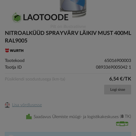
Skip
Pilt on illustratiivne
to
NITROALKÜÜD SPRAYVÄRV LÄIKIV MUST 400ML
the
RAL9005
beginning
of
the
Tootekood
65016900003
images
Tootja ID
0893369005042 1
gallery
6,54 €/TK
Püsikliendi soodustusega (km-ta)
Logi sisse
Lisa võrdlusesse
Saadavus Ülemiste müügi- ja logistikakeskuses
8
TK