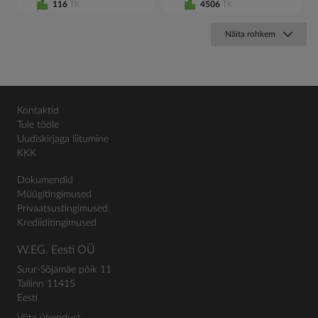
116
TK
4506
TK
Näita rohkem
Kontaktid
Tule tööle
Uudiskirjaga liitumine
KKK
Dokumendid
Müügitingimused
Privaatsustingimused
Krediiditingimused
W.EG. Eesti OÜ
Suur-Sõjamäe põik 11
Tallinn 11415
Eesti