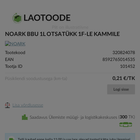
Skip
Pilt on illustratiivne
to
NOARK BBU 1L OTSATÜKK 1F-LE KAMMILE
the
beginning
of
Tootekood
320824078
the
EAN
8592765014535
images
Tootja ID
101452
gallery
0,21 €/TK
Püsikliendi soodustusega (km-ta)
Logi sisse
Lisa võrdlusesse
Saadavus Ülemiste müügi- ja logistikakeskuses
300
TK
Telli kaubad enne kella 11:00 ja saa laos olevad tooted kätte juba järgmisel