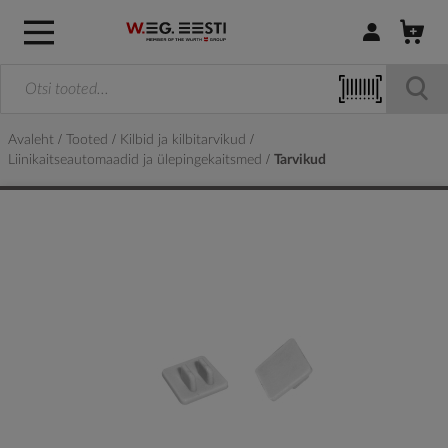
Logi sisse / R
Avaleht
Tooted
Kilbid ja kilbitarvikud
Liinikaitseautomaadid ja ülepingekaitsmed
Tarvikud
Skip
to
the
end
of
the
images
gallery