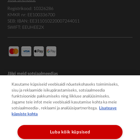
Võta ühendust
Registrikood: 10326286
KMKR nr: EE100336700
SEB: IBAN: EE311010220007244011
SWIFT: EEUHEE2X
Jälgi meid sotsiaalmeedias
Kasutame küpsiseid veebisaidi nõuetekohaseks toimimiseks,
sisu ja reklaamide isikupärastamiseks, sotsiaalmeedia
funktsioonide pakkumiseks ning liikluse analüüsimiseks.
Jagame teie infot meie veebisaidi kasutamise kohta ka meie
sotsiaalmeedia-, reklaami ja analüüsipartneritega.
Lisateave
küpsiste kohta
Luba kõik küpsised
© 2026 Member of the Würth Group