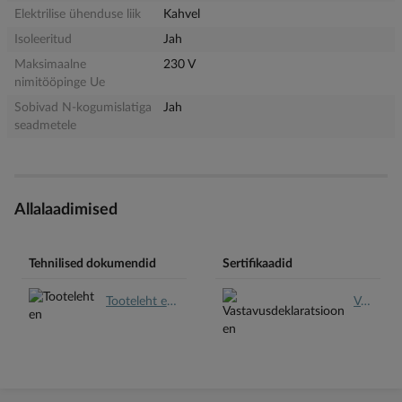
Elektrilise ühenduse liik
Kahvel
Isoleeritud
Jah
Maksimaalne
230 V
nimitööpinge Ue
Sobivad N-kogumislatiga
Jah
seadmetele
Allalaadimised
Tehnilised dokumendid
Sertifikaadid
Tooteleht en.pdf
Vastavusdeklaratsioon en.pdf