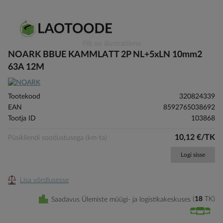
Skip
Pilt on illustratiivne
to
NOARK BBUE KAMMLATT 2P NL+5xLN 10mm2
the
63A 12M
beginning
of
the
Tootekood
320824339
images
EAN
8592765038692
gallery
Tootja ID
103868
10,12 €/TK
Püsikliendi soodustusega (km-ta)
Logi sisse
Lisa võrdlusesse
Saadavus Ülemiste müügi- ja logistikakeskuses
18
TK