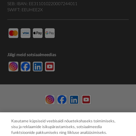
SEB: IBAN: EE311010220007244011
SWIFT: EEUHEE2X
Jälgi meid sotsiaalmeedias
© 2026 Member of the Würth Group
Kasutame küpsiseid veebisaidi nõuetekohaseks toimimiseks,
sisu ja reklaamide isikupärastamiseks, sotsiaalmeedia
funktsioonide pakkumiseks ning liikluse analüüsimiseks.