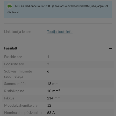
Telli kaubad enne kella 11:00 ja saa laos olevad tooted kätte juba järgmisel
tööpäeval.
Link tootja lehele
Tootja tooteinfo
Faasilatt
Faaside arv
1
Pooluste arv
2
Sobivus: mitmete
6
seadmetega
Sammu mõõt
18 mm
Ristlõikepind
10 mm²
Pikkus
214 mm
Moodulvahemike arv
12
Nominaalne püsivool Iu
63 A