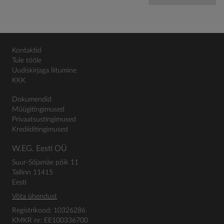
Kontaktid
Tule tööle
Uudiskirjaga liitumine
KKK
Dokumendid
Müügitingimused
Privaatsustingimused
Krediiditingimused
W.EG. Eesti OÜ
Suur-Sõjamäe põik 11
Tallinn 11415
Eesti
Võta ühendust
Registrikood: 10326286
KMKR nr: EE100336700