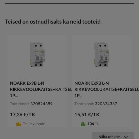
Teised on ostnud lisaks ka neid tooteid
NOARK Ex9B L-N
NOARK Ex9B L-N
RIKKEVOOLUKAITSE+KAITSELÜLITI
RIKKEVOOLUKAITSE+KAITSELÜ
1P...
1P...
Tootekood
320824389
Tootekood
320824387
17,26 €/TK
15,51 €/TK
Tellitav toode
106
TK
Näita rohkem