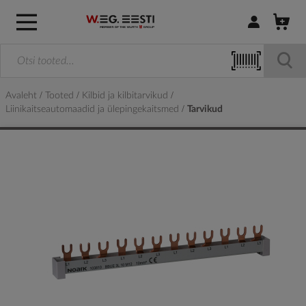
Logi sisse / R
Avaleht
Tooted
Kilbid ja kilbitarvikud
Liinikaitseautomaadid ja ülepingekaitsmed
Tarvikud
Skip
to
the
end
of
the
images
gallery