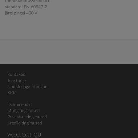
tunnuslahutusvõime Icu
standardi EN 60947-2
järgi pingel 400 V
Kontaktid
Tule tööle
Uudiskirjaga liitumine
KKK
Dokumendid
Müügitingimused
Privaatsustingimused
Krediiditingimused
W.EG. Eesti OÜ