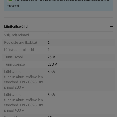
tööpäeval.
Liinikaitselüliti
Väljundandmed
D
Pooluste arv (kokku)
1
Kaitstud pooluseid
1
Tunnusvool
25 A
Tunnuspinge
230 V
Lühisvoolu
6 kA
tunnuslahutusvõime Icn
standardi EN 60898 järgi
pingel 230 V
Lühisvoolu
6 kA
tunnuslahutusvõime Icn
standardi EN 60898 järgi
pingel 400 V