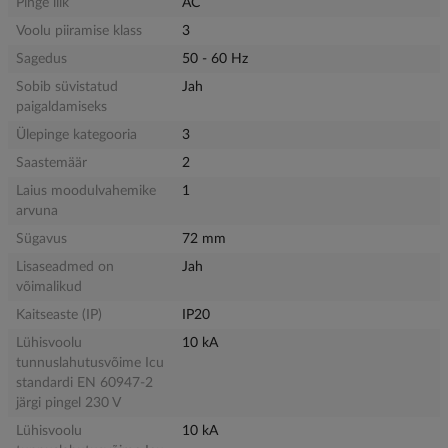
Pinge liik
AC
Voolu piiramise klass
3
Sagedus
50 - 60 Hz
Sobib süvistatud
Jah
paigaldamiseks
Ülepinge kategooria
3
Saastemäär
2
Laius moodulvahemike
1
arvuna
Sügavus
72 mm
Lisaseadmed on
Jah
võimalikud
Kaitseaste (IP)
IP20
Lühisvoolu
10 kA
tunnuslahutusvõime Icu
standardi EN 60947-2
järgi pingel 230 V
Lühisvoolu
10 kA