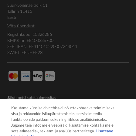
Suur-Sõjamäe põik 11
Tallinn 11415
Eesti
Võta ühendust
Registrikood: 10326286
KMKR nr: EE100336700
SEB: IBAN: EE311010220007244011
SWIFT: EEUHEE2X
Jälgi meid sotsiaalmeedias
Kasutame küpsiseid veebisaidi nõuetekohaseks toimimiseks,
sisu ja reklaamide isikupärastamiseks, sotsiaalmeedia
funktsioonide pakkumiseks ning liikluse analüüsimiseks.
Jagame teie infot meie veebisaidi kasutamise kohta ka meie
sotsiaalmeedia-, reklaami ja analüüsipartneritega.
Lisateave