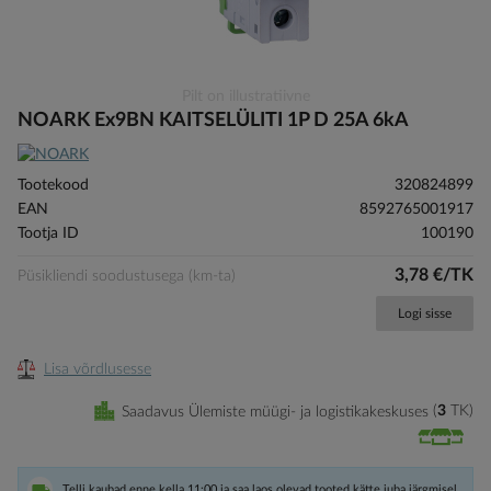
Skip
Pilt on illustratiivne
to
NOARK Ex9BN KAITSELÜLITI 1P D 25A 6kA
the
beginning
of
Tootekood
320824899
the
EAN
8592765001917
images
Tootja ID
100190
gallery
3,78 €/TK
Püsikliendi soodustusega (km-ta)
Logi sisse
Lisa võrdlusesse
Saadavus Ülemiste müügi- ja logistikakeskuses
3
TK
Telli kaubad enne kella 11:00 ja saa laos olevad tooted kätte juba järgmisel