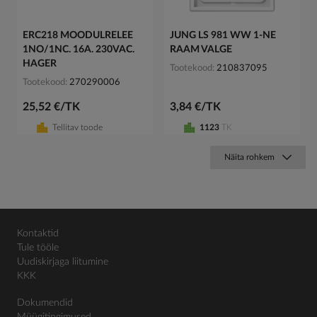
ERC218 MOODULRELEE
JUNG LS 981 WW 1-NE
1NO/1NC. 16A. 230VAC.
RAAM VALGE
HAGER
Tootekood
210837095
Tootekood
270290006
25,52 €/TK
3,84 €/TK
Tellitav toode
1123
TK
Näita rohkem
Kontaktid
Tule tööle
Uudiskirjaga liitumine
KKK
Dokumendid
Müügitingimused