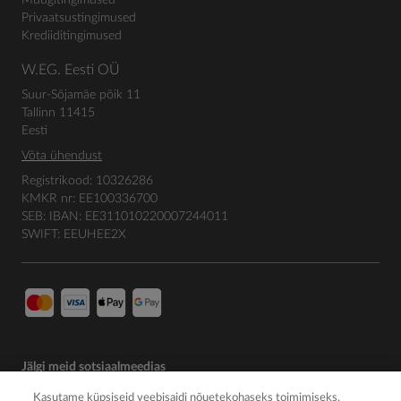
Privaatsustingimused
Krediiditingimused
W.EG. Eesti OÜ
Suur-Sõjamäe põik 11
Tallinn 11415
Eesti
Võta ühendust
Registrikood: 10326286
KMKR nr: EE100336700
SEB: IBAN: EE311010220007244011
SWIFT: EEUHEE2X
Jälgi meid sotsiaalmeedias
Kasutame küpsiseid veebisaidi nõuetekohaseks toimimiseks,