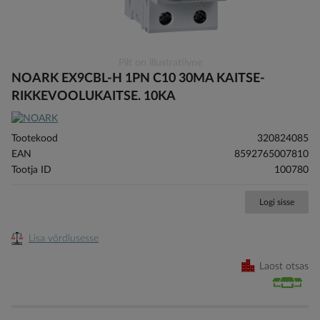
Skip
Pilt on illustratiivne
to
NOARK EX9CBL-H 1PN C10 30MA KAITSE-
the
RIKKEVOOLUKAITSE. 10KA
beginning
of
the
Tootekood
320824085
images
EAN
8592765007810
gallery
Tootja ID
100780
Logi sisse
Lisa võrdlusesse
Laost otsas