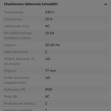
Maaühendus-lekkevoolu kaitselüliti
Tunnuspinge
230 V
Tunnusvool
10 A
Lekkevoolu tüüp
AC
EN 60898 kohane
10 kA
nimilahutusvõime
Sagedus
50/60 Hz
Väljundandmed
C
Rööbiti üleminek. N-
Jah
neutraalne
Sügavus
77 mm
Sobib süvistatud
Jah
paigaldamiseks
Kaitseaste (IP)
IP20
Pinge liik
AC
Pooluste arv (kokku)
2
Kaitstud pooluseid
1