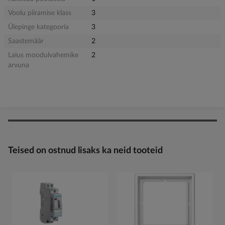
Voolu piiramise klass
3
Ülepinge kategooria
3
Saastemäär
2
Laius moodulvahemike
2
arvuna
Teised on ostnud lisaks ka neid tooteid