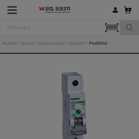
Logi sisse / R
Avaleht
Tooted
Tööstustooted
Jõulülitid
Pealülitid
Skip
to
the
end
of
the
images
gallery