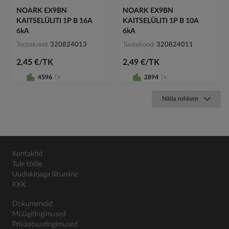
NOARK EX9BN
NOARK EX9BN
KAITSELÜLITI 1P B 16A
KAITSELÜLITI 1P B 10A
6kA
6kA
Tootekood
320824013
Tootekood
320824011
2,45 €/TK
2,49 €/TK
4596
TK
2894
TK
Näita rohkem
Kontaktid
Tule tööle
Uudiskirjaga liitumine
KKK
Dokumendid
Müügitingimused
Privaatsustingimused