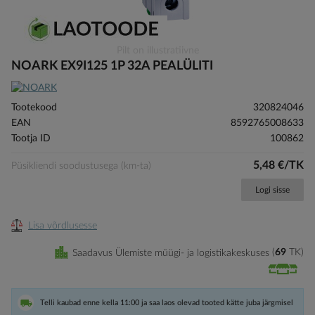
Skip
Pilt on illustratiivne
to
NOARK EX9I125 1P 32A PEALÜLITI
the
beginning
of
Tootekood
320824046
the
EAN
8592765008633
images
Tootja ID
100862
gallery
5,48 €/TK
Püsikliendi soodustusega (km-ta)
Logi sisse
Lisa võrdlusesse
Saadavus Ülemiste müügi- ja logistikakeskuses
69
TK
Telli kaubad enne kella 11:00 ja saa laos olevad tooted kätte juba järgmisel