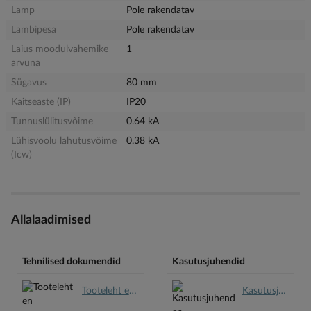
Lamp
Pole rakendatav
Lambipesa
Pole rakendatav
Laius moodulvahemike
1
arvuna
Sügavus
80 mm
Kaitseaste (IP)
IP20
Tunnuslülitusvõime
0.64 kA
Lühisvoolu lahutusvõime
0.38 kA
(Icw)
Allalaadimised
Tehnilised dokumendid
Kasutusjuhendid
Tooteleht en.pdf
Kasutusjuhend en.pdf