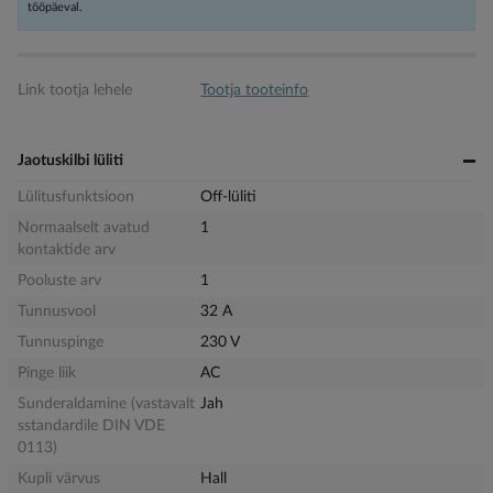
tööpäeval.
Link tootja lehele
Tootja tooteinfo
Jaotuskilbi lüliti
Lülitusfunktsioon
Off-lüliti
Normaalselt avatud
1
kontaktide arv
Pooluste arv
1
Tunnusvool
32 A
Tunnuspinge
230 V
Pinge liik
AC
Sunderaldamine (vastavalt
Jah
sstandardile DIN VDE
0113)
Kupli värvus
Hall