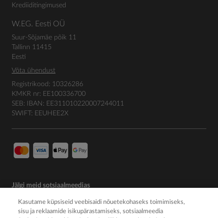
Krediiditingimused
W.EG. Eesti OÜ
Suur-Sõjamäe põik 11
Tallinn 11415
Eesti
Võta ühendust
Registrikood: 10326286
KMKR nr: EE100336700
SEB: IBAN: EE311010220007244011
SWIFT: EEUHEE2X
Jälgi meid sotsiaalmeedias
Kasutame küpsiseid veebisaidi nõuetekohaseks toimimiseks,
sisu ja reklaamide isikupärastamiseks, sotsiaalmeedia