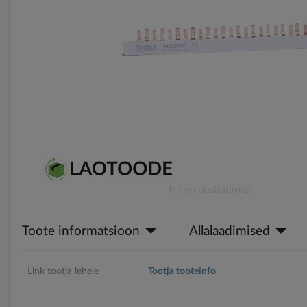
gallery
Skip
Pilt on illustratiivne
to
the
Toote informatsioon
Allalaadimised
beginning
of
the
images
Link tootja lehele
Tootja tooteinfo
gallery