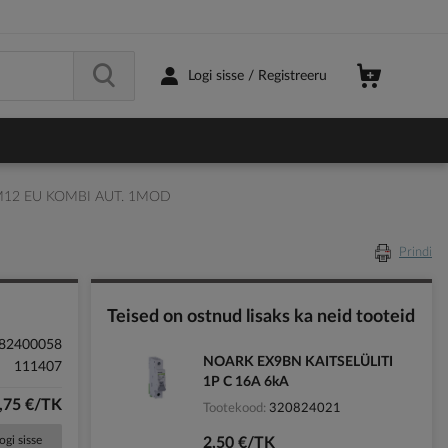
Logi sisse / Registreeru
M12 EU KOMBI AUT. 1MOD
Prindi
Teised on ostnud lisaks ka neid tooteid
82400058
NOARK EX9BN KAITSELÜLITI
111407
1P C 16A 6kA
,75 €/TK
Tootekood
320824021
ogi sisse
2,50 €/TK