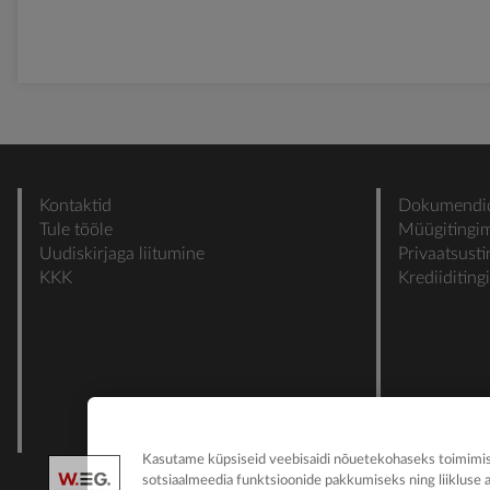
Kontaktid
Dokumendi
Tule tööle
Müügitingi
Uudiskirjaga liitumine
Privaatsust
KKK
Krediiditin
Kasutame küpsiseid veebisaidi nõuetekohaseks toimimise
sotsiaalmeedia funktsioonide pakkumiseks ning liikluse 