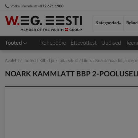
Skip
Võtke ühendust:
+372 671 1900
to
Content
Kategooriad
Bränd
Tooted
Rohepööre
Ettevõttest
Uudised
Teen
Avaleht
Tooted
Kilbid ja kilbitarvikud
Liinikaitseautomaadid ja üle
NOARK KAMMLATT BBP 2-POOLUSELI
Skip
to
the
end
of
the
images