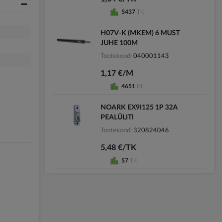
5437
TK
H07V-K (MKEM) 6 MUST
JUHE 100M
Tootekood
040001143
1,17 €/M
4651
M
NOARK EX9I125 1P 32A
PEALÜLITI
Tootekood
320824046
5,48 €/TK
57
TK