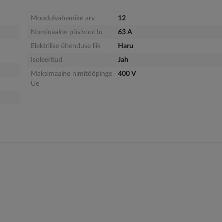
Moodulvahemike arv
12
Nominaalne püsivool Iu
63 A
Elektrilise ühenduse liik
Haru
Isoleeritud
Jah
Maksimaalne nimitööpinge
400 V
Ue