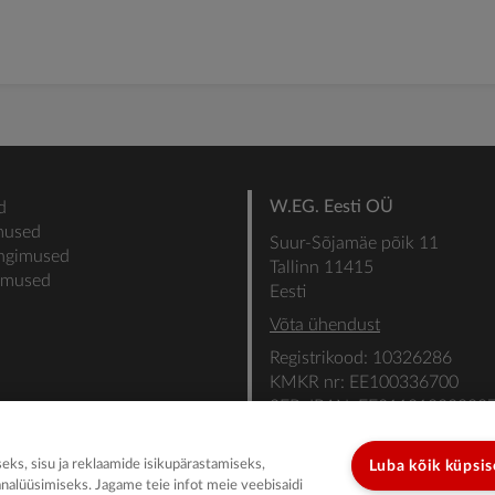
W.EG. Eesti OÜ
d
mused
Suur-Sõjamäe põik 11
ingimused
Tallinn 11415
gimused
Eesti
Võta ühendust
Registrikood: 10326286
KMKR nr: EE100336700
SEB: IBAN: EE31101022000
SWIFT: EEUHEE2X
ks, sisu ja reklaamide isikupärastamiseks,
Luba kõik küpsi
analüüsimiseks. Jagame teie infot meie veebisaidi