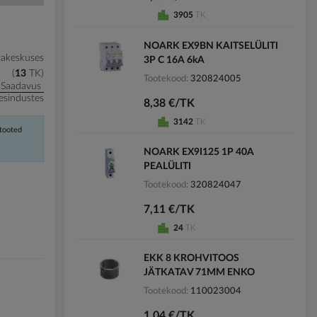
3905
TK
NOARK EX9BN KAITSELÜLITI
kakeskuses
3P C 16A 6kA
13
TK
Tootekood
320824005
Saadavus
esindustes
8,38 €/TK
3142
TK
 tooted
NOARK EX9I125 1P 40A
PEALÜLITI
Tootekood
320824047
7,11 €/TK
24
TK
EKK 8 KROHVITOOS
JÄTKATAV 71MM ENKO
Tootekood
110023004
1,04 €/TK