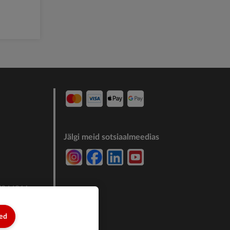
Jälgi meid sotsiaalmeedias
7244011
sed