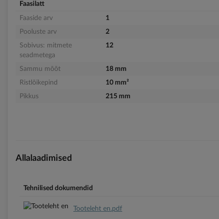
Faasilatt
Faaside arv
1
Pooluste arv
2
Sobivus: mitmete
12
seadmetega
Sammu mõõt
18 mm
Ristlõikepind
10 mm²
Pikkus
215 mm
Allalaadimised
Tehnilised dokumendid
Tooteleht en.pdf