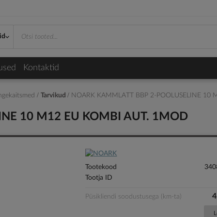
id
used
Kontaktid
pingekaitsmed
Tarvikud
NOARK KAMMLATT BBP 2-POOLUSELINE 10 
NE 10 M12 EU KOMBI AUT. 1MOD
Tootekood
340
Tootja ID
4
Püsikliendi soodustusega (km-ta)
L