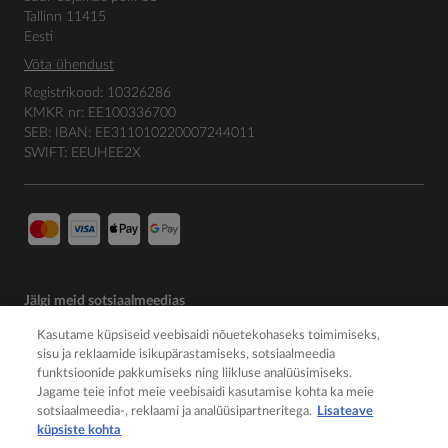
Tallinn 11415
Eesti
Võta ühendust
Registrikood: 10326286
KMKR nr: EE100336700
SEB: IBAN: EE311010220007244011
SWIFT: EEUHEE2X
Jälgi meid sotsiaalmeedias
Kasutame küpsiseid veebisaidi nõuetekohaseks toimimiseks,
sisu ja reklaamide isikupärastamiseks, sotsiaalmeedia
funktsioonide pakkumiseks ning liikluse analüüsimiseks.
Jagame teie infot meie veebisaidi kasutamise kohta ka meie
sotsiaalmeedia-, reklaami ja analüüsipartneritega.
Lisateave
küpsiste kohta