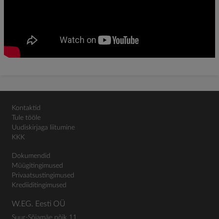
Kontaktid
Tule tööle
Uudiskirjaga liitumine
KKK
Dokumendid
Müügitingimused
Privaatsustingimused
Krediiditingimused
W.EG. Eesti OÜ
Suur-Sõjamäe põik 11