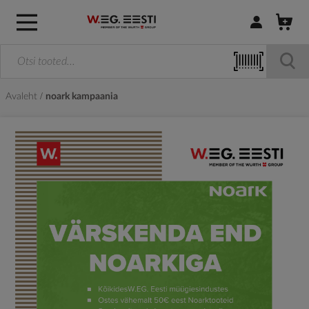
Logi sisse / R
Avaleht
noark kampaania