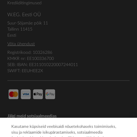
Krediiditingimused
W.EG. Eesti OÜ
Suur-Sõjamäe põik 11
Tallinn 11415
Eesti
Võta ühendust
Registrikood: 10326286
KMKR nr: EE100336700
SEB: IBAN: EE311010220007244011
SWIFT: EEUHEE2X
Jälgi meid sotsiaalmeedias
Kasutame küpsiseid veebisaidi nõuetekohaseks toimimiseks,
sisu ja reklaamide isikupärastamiseks, sotsiaalmeedia