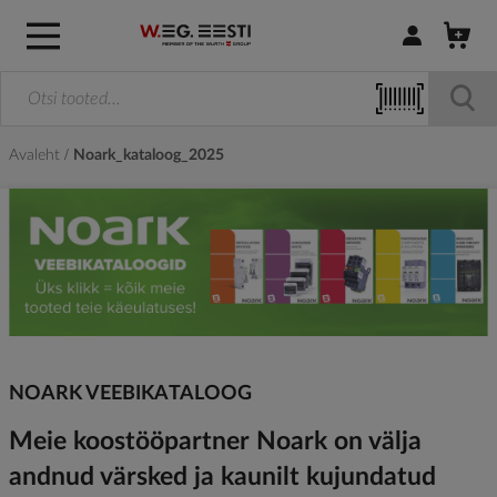
Logi sisse / R
Avaleht
Noark_kataloog_2025
NOARK VEEBIKATALOOG
Meie koostööpartner Noark on välja
andnud värsked ja kaunilt kujundatud