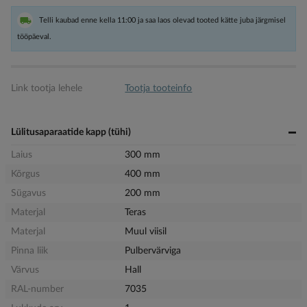
Telli kaubad enne kella 11:00 ja saa laos olevad tooted kätte juba järgmisel
tööpäeval.
Link tootja lehele
Tootja tooteinfo
Lülitusaparaatide kapp (tühi)
Laius
300 mm
Kõrgus
400 mm
Sügavus
200 mm
Materjal
Teras
Materjal
Muul viisil
Pinna liik
Pulbervärviga
Värvus
Hall
RAL-number
7035