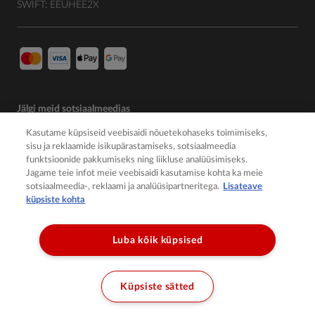
SWIFT: EEUHEE2X
Jälgi meid sotsiaalmeedias
Kasutame küpsiseid veebisaidi nõuetekohaseks toimimiseks,
sisu ja reklaamide isikupärastamiseks, sotsiaalmeedia
funktsioonide pakkumiseks ning liikluse analüüsimiseks.
Jagame teie infot meie veebisaidi kasutamise kohta ka meie
sotsiaalmeedia-, reklaami ja analüüsipartneritega.
Lisateave
küpsiste kohta
Luba kõik küpsised
© 2026 Member of the Würth Group
Küpsiste sätted