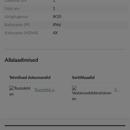
Lukkude arv
1
Uste arv
1
Löögitugevus
IK10
Kaitseaste (IP)
IP66
Kaitseaste (NEMA)
4X
Allalaadimised
Tehnilised dokumendid
Sertifikaadid
Tooteleht en.pdf
Vastavusdeklaratsioon en.pdf