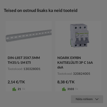
Teised on ostnud lisaks ka neid tooteid
DIN-LIIST 35X7.5MM
NOARK EX9BN
TH35/L-1M ETI
KAITSELÜLITI 3P C 16A
6kA
Tootekood
130328001
Tootekood
320824005
2,14 €/TK
8,38 €/TK
21
TK
3103
TK
Näita rohkem