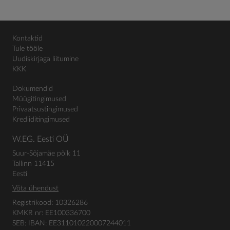
Kontaktid
Tule tööle
Uudiskirjaga liitumine
KKK
Dokumendid
Müügitingimused
Privaatsustingimused
Krediiditingimused
W.EG. Eesti OÜ
Suur-Sõjamäe põik 11
Tallinn 11415
Eesti
Võta ühendust
Registrikood: 10326286
KMKR nr: EE100336700
SEB: IBAN: EE311010220007244011