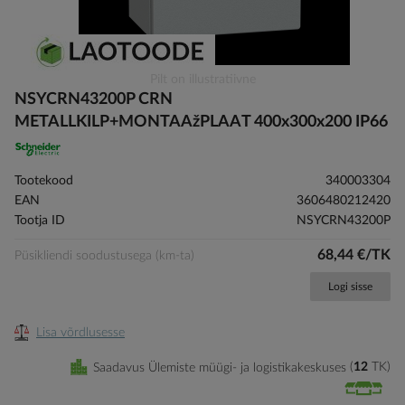
Skip
Pilt on illustratiivne
to
NSYCRN43200P CRN
the
METALLKILP+MONTAAžPLAAT 400x300x200 IP66
beginning
of
the
Tootekood
340003304
images
EAN
3606480212420
gallery
Tootja ID
NSYCRN43200P
68,44 €/TK
Püsikliendi soodustusega (km-ta)
Logi sisse
Lisa võrdlusesse
Saadavus Ülemiste müügi- ja logistikakeskuses
12
TK