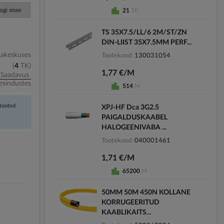
ogi sisse
21
TK
TS 35X7.5/LL/6 2M/ST/ZN
DIN-LIIST 35X7.5MM PERF...
kakeskuses
Tootekood
130031054
4
TK
1,77 €/M
Saadavus
esindustes
514
M
 tooted
XPJ-HF Dca 3G2.5
PAIGALDUSKAABEL
HALOGEENIVABA ...
Tootekood
040001461
1,71 €/M
65200
M
50MM 50M 450N KOLLANE
KORRUGEERITUD
KAABLIKAITS...