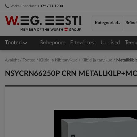
Skip
Võtke ühendust:
+372 671 1900
to
Content
Kategooriad
Bränd
Tooted
Rohepööre
Ettevõttest
Uudised
Teen
Avaleht
Tooted
Kilbid ja kilbitarvikud
Kilbid ja tarvikud
Metallkilb
NSYCRN66250P CRN METALLKILP+MO
Skip
to
the
end
of
the
images