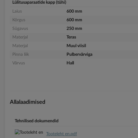
Lülitusaparaatide kapp (tühi)
Laius
600 mm
Kõrgus
600 mm
Sügavus
250 mm
Materjal
Teras
Materjal
Muul viisil
Pinna liik
Pulbervärviga
Värvus
Hall
Allalaadimised
Tehnilised dokumendid
Tooteleht en.pdf