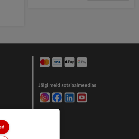
Jälgi meid sotsiaalmeedias
7244011
sed