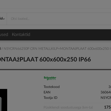
id
used
Kontaktid
id
NSYCRN66250P CRN METALLKILP+MONTAAžPLAAT 600x600x250 I
NTAAžPLAAT 600x600x250 IP66
Tootekood
3
EAN
36064
Tootja ID
NSYC
175
Püsikliendi soodustusega (km-ta)