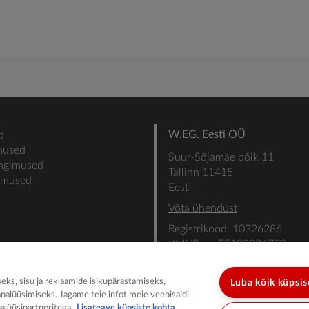
W.EG. Eesti OÜ
d
mused
Suur-Sõjamäe põik 11
ingimused
Tallinn 11415
gimused
Eesti
Võta ühendust
Registrikood: 10326286
KMKR nr: EE100336700
SEB: IBAN: EE31101022000
SWIFT: EEUHEE2X
ks, sisu ja reklaamide isikupärastamiseks,
Luba kõik küpsi
analüüsimiseks. Jagame teie infot meie veebisaidi
alüüsipartneritega.
Lisateave küpsiste kohta