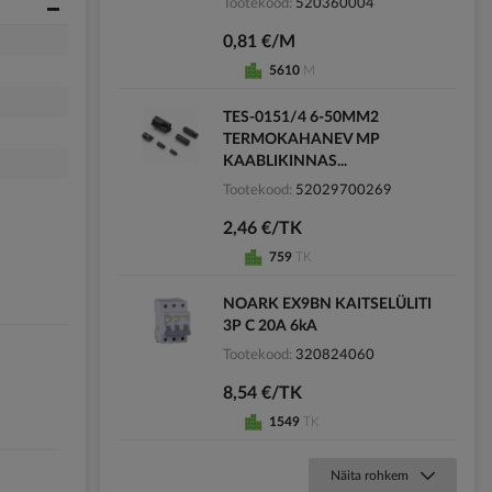
Tootekood
520360004
0,81 €/M
5610
M
TES-0151/4 6-50MM2
TERMOKAHANEV MP
KAABLIKINNAS...
Tootekood
52029700269
2,46 €/TK
759
TK
NOARK EX9BN KAITSELÜLITI
3P C 20A 6kA
Tootekood
320824060
8,54 €/TK
1549
TK
Näita rohkem