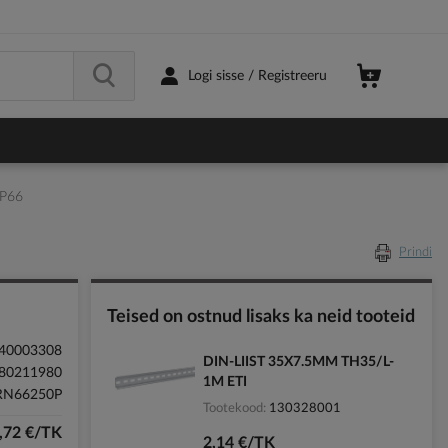
Logi sisse / Registreeru
P66
Prindi
Teised on ostnud lisaks ka neid tooteid
40003308
DIN-LIIST 35X7.5MM TH35/L-
80211980
1M ETI
RN66250P
Tootekood
130328001
,72 €/TK
2,14 €/TK