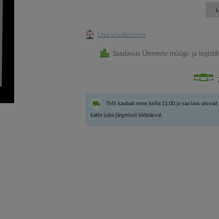
L
Lisa võrdlusesse
Saadavus Ülemiste müügi- ja logisti
Telli kaubad enne kella 11:00 ja saa laos olevad
kätte juba järgmisel tööpäeval.