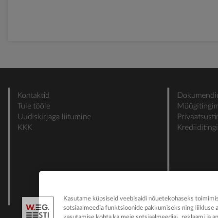
Kontaktid
Dokumendi
Tule tööle
Müügitingi
Uudiskirjaga liitumine
Privaatsust
KKK
Krediiditin
Kasutame küpsiseid veebisaidi nõuetekohaseks toimimise
sotsiaalmeedia funktsioonide pakkumiseks ning liikluse 
kasutamise kohta ka meie sotsiaalmeedia-, reklaami ja an